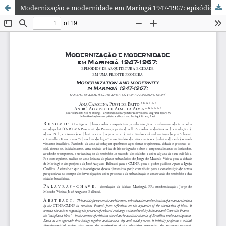
Modernização e modernidade em Maringá 1947-1967: episódios de arquitetura e cidade em uma frente pioneira | Modernization and modernity in Maringá 1947-1967: episodes of architecture and a city on a pioneering front