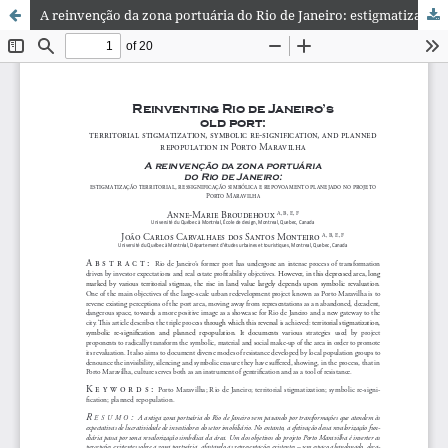
A reinvenção da zona portuária do Rio de Janeiro: estigmatização territorial, ressignificação simbólica e repovoamento planejado no projeto Porto Maravilha