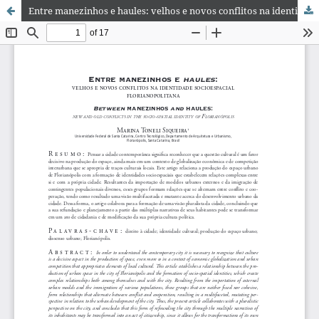
Entre manezinhos e haules: velhos e novos conflitos na identidade socioespacial florianopolitana | Between manezinhos and haules: new and old conflicts in the socio-spatial identity of Florianópolis