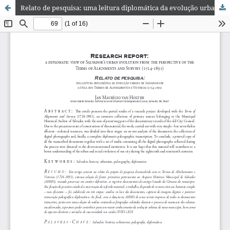
Relato de pesquisa: uma leitura diplomática da evolução urbana de Salvador sob a ótica dos Termos de Alinhamentos e Vistorias (1724-1891)