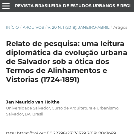
REVISTA BRASILEIRA DE ESTUDOS URBANOS E REGIONAIS
INÍCIO
/
ARQUIVOS
/
V. 20 N. 1 (2018): JANEIRO-ABRIL
/
Artigos
Relato de pesquisa: uma leitura
diplomática da evolução urbana
de Salvador sob a ótica dos
Termos de Alinhamentos e
Vistorias (1724-1891)
Jan Maurício van Holthe
Universidade Salvador, Curso de Arquitetura e Urbanismo,
Salvador, BA, Brasil
DOI:
https://doi.org/10.22296/2317-1529.2018v20n1p69