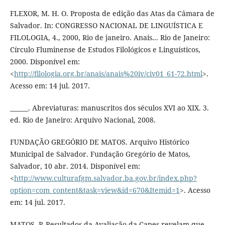
FLEXOR, M. H. O. Proposta de edição das Atas da Câmara de
Salvador. In: CONGRESSO NACIONAL DE LINGUÍSTICA E
FILOLOGIA, 4., 2000, Rio de janeiro. Anais... Rio de Janeiro:
Círculo Fluminense de Estudos Filológicos e Linguísticos,
2000. Disponível em:
<
http://filologia.org.br/anais/anais%20iv/civ01_61-72.html
>.
Acesso em: 14 jul. 2017.
______. Abreviaturas: manuscritos dos séculos XVI ao XIX. 3.
ed. Rio de Janeiro: Arquivo Nacional, 2008.
FUNDAÇÃO GREGÓRIO DE MATOS. Arquivo Histórico
Municipal de Salvador. Fundação Gregório de Matos,
Salvador, 10 abr. 2014. Disponível em:
<
http://www.culturafgm.salvador.ba.gov.br/index.php?
option=com_content&task=view&id=670&Itemid=1
>. Acesso
em: 14 jul. 2017.
MATOS, P. Resultados da Avaliação da Capes revelam que