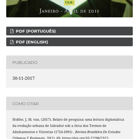
PDF (PORTUGUÊS)
PDF (ENGLISH)
PUBLICADO
30-11-2017
COMO CITAR
Holthe, J. M. van. (2017). Relato de pesquisa: uma leitura diplomática
da evolução urbana de Salvador sob a ótica dos Termos de
Alinhamentos e Vistorias (1724-1891) .
Revista Brasileira De Estudos
Urbanos E Regionais
,
20
(1), 69. https://doi.org/10.22296/2317-