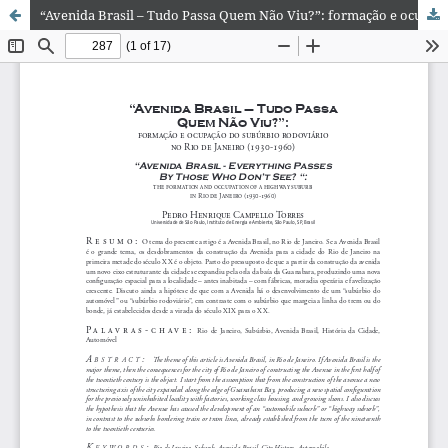
“Avenida Brasil – Tudo Passa Quem Não Viu?”: formação e ocupação do subúrbio rodoviário no Rio de Janeiro (1930-1960)