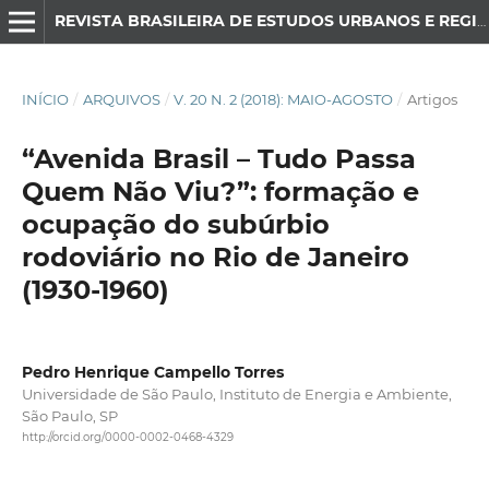
REVISTA BRASILEIRA DE ESTUDOS URBANOS E REGIONAIS
INÍCIO
/
ARQUIVOS
/
V. 20 N. 2 (2018): MAIO-AGOSTO
/
Artigos
“Avenida Brasil – Tudo Passa
Quem Não Viu?”: formação e
ocupação do subúrbio
rodoviário no Rio de Janeiro
(1930-1960)
Pedro Henrique Campello Torres
Universidade de São Paulo, Instituto de Energia e Ambiente,
São Paulo, SP
http://orcid.org/0000-0002-0468-4329