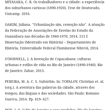
MIYASAKA, C. R. Os trabalhadores e a cidade: a experiência
dos suburbanos cariocas (1890-1920). Tese de Doutorado,
Unicamp. 2016.
OAKIM, Juliana. "Urbanização sim, remoção não". A atuação
da Federação de Associações de Favelas do Estado da
Guanabara nas décadas de 1960-1970. 2014. 211 f.
Dissertação (Mestrado em História) – Departamento de
História, Universidade Federal Fluminense Niterói, 2014.
O’DONNELL, J. A invenção de Copacabana: culturas
urbanas e estilos de vida no Rio de Janeiro (1890-1940). Rio
de Janeiro: Zahar, 2013.
PEREIRA, M. A. C. S. Subúrbio. In: TOPALOV, Christian et. al.
(org.). A aventura das palavras da cidade, através dos
tempos, das línguas e das sociedades. São Paulo: Romano
Guerra, 2014. Pp. 619- 627.
REIS, J. O. O Rio de Janeiro e seus prefeitos. Rio de Janeiro: