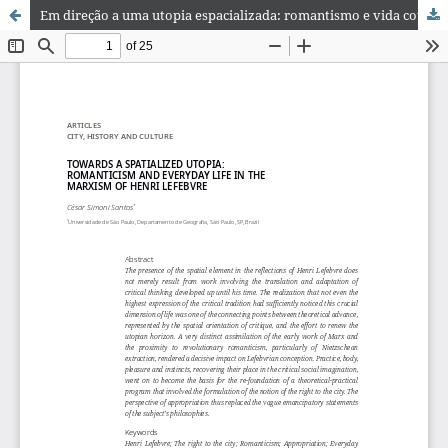
Em direção a uma utopia espacializada: romantismo e vida cotidiana no marxismo de Henri Lefebvre