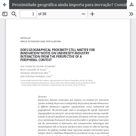
Proximidade geográfica ainda importa para inovação? Considerações baseadas na interação universidade-empresa em contexto periférico