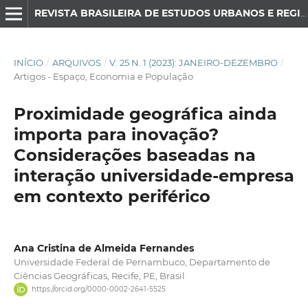
REVISTA BRASILEIRA DE ESTUDOS URBANOS E REGIONAIS
INÍCIO
/
ARQUIVOS
/
V. 25 N. 1 (2023): JANEIRO-DEZEMBRO
/
Artigos - Espaço, Economia e População
Proximidade geográfica ainda
importa para inovação?
Considerações baseadas na
interação universidade-empresa
em contexto periférico
Ana Cristina de Almeida Fernandes
Universidade Federal de Pernambuco, Departamento de
Ciências Geográficas, Recife, PE, Brasil
https://orcid.org/0000-0002-2641-5525