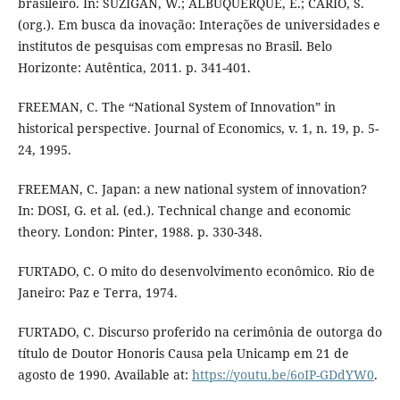
brasileiro. In: SUZIGAN, W.; ALBUQUERQUE, E.; CÁRIO, S.
(org.). Em busca da inovação: Interações de universidades e
institutos de pesquisas com empresas no Brasil. Belo
Horizonte: Autêntica, 2011. p. 341-401.
FREEMAN, C. The “National System of Innovation” in
historical perspective. Journal of Economics, v. 1, n. 19, p. 5-
24, 1995.
FREEMAN, C. Japan: a new national system of innovation?
In: DOSI, G. et al. (ed.). Technical change and economic
theory. London: Pinter, 1988. p. 330-348.
FURTADO, C. O mito do desenvolvimento econômico. Rio de
Janeiro: Paz e Terra, 1974.
FURTADO, C. Discurso proferido na cerimônia de outorga do
título de Doutor Honoris Causa pela Unicamp em 21 de
agosto de 1990. Available at:
https://youtu.be/6oIP-GDdYW0
.