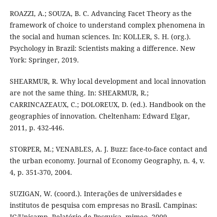
ROAZZI, A.; SOUZA, B. C. Advancing Facet Theory as the
framework of choice to understand complex phenomena in
the social and human sciences. In: KOLLER, S. H. (org.).
Psychology in Brazil: Scientists making a difference. New
York: Springer, 2019.
SHEARMUR, R. Why local development and local innovation
are not the same thing. In: SHEARMUR, R.;
CARRINCAZEAUX, C.; DOLOREUX, D. (ed.). Handbook on the
geographies of innovation. Cheltenham: Edward Elgar,
2011, p. 432-446.
STORPER, M.; VENABLES, A. J. Buzz: face-to-face contact and
the urban economy. Journal of Economy Geography, n. 4, v.
4, p. 351-370, 2004.
SUZIGAN, W. (coord.). Interações de universidades e
institutos de pesquisa com empresas no Brasil. Campinas:
IG/Unicamp, Relatório de Pesquisa, mimeo, 2009.