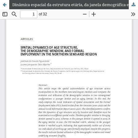
Dinâmica espacial da estrutura etária, da janela demográfica e do emprego formal no Semiárido Setentrional