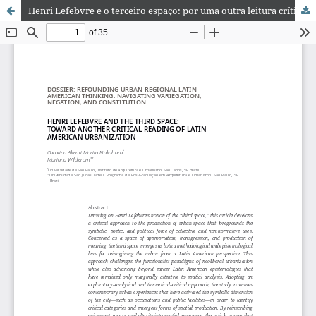
Henri Lefebvre e o terceiro espaço: por uma outra leitura crítica da urbanização latino-americana