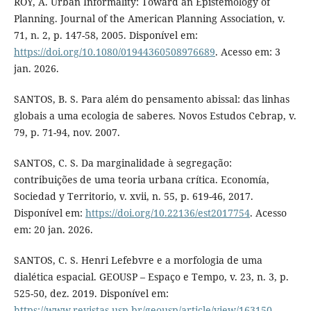
ROY, A. Urban Informality: Toward an Epistemology of
Planning. Journal of the American Planning Association, v.
71, n. 2, p. 147-58, 2005. Disponível em:
https://doi.org/10.1080/01944360508976689
. Acesso em: 3
jan. 2026.
SANTOS, B. S. Para além do pensamento abissal: das linhas
globais a uma ecologia de saberes. Novos Estudos Cebrap, v.
79, p. 71-94, nov. 2007.
SANTOS, C. S. Da marginalidade à segregação:
contribuições de uma teoria urbana crítica. Economía,
Sociedad y Territorio, v. xvii, n. 55, p. 619-46, 2017.
Disponível em:
https://doi.org/10.22136/est2017754
. Acesso
em: 20 jan. 2026.
SANTOS, C. S. Henri Lefebvre e a morfologia de uma
dialética espacial. GEOUSP – Espaço e Tempo, v. 23, n. 3, p.
525-50, dez. 2019. Disponível em:
https://www.revistas.usp.br/geousp/article/view/163150
.