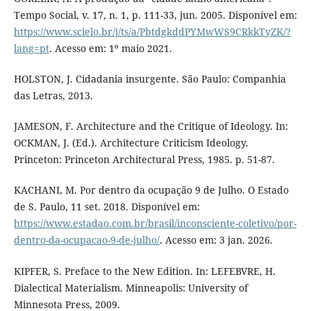
Tempo Social, v. 17, n. 1, p. 111-33, jun. 2005. Disponível em:
https://www.scielo.br/j/ts/a/PbtdgkddPYMwWS9CRkkTyZK/?
lang=pt
. Acesso em: 1º maio 2021.
HOLSTON, J. Cidadania insurgente. São Paulo: Companhia
das Letras, 2013.
JAMESON, F. Architecture and the Critique of Ideology. In:
OCKMAN, J. (Ed.). Architecture Criticism Ideology.
Princeton: Princeton Architectural Press, 1985. p. 51-87.
KACHANI, M. Por dentro da ocupação 9 de Julho. O Estado
de S. Paulo, 11 set. 2018. Disponível em:
https://www.estadao.com.br/brasil/inconsciente-coletivo/por-
dentro-da-ocupacao-9-de-julho/
. Acesso em: 3 jan. 2026.
KIPFER, S. Preface to the New Edition. In: LEFEBVRE, H.
Dialectical Materialism. Minneapolis: University of
Minnesota Press, 2009.