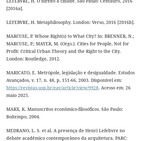
LEFEBVRE, H. O direito à cidade. São Paulo: Centauro, 2016
[2016a].
LEFEBVRE, H. Metaphilosophy. London: Verso, 2016 [2016b].
MARCUSE, P. Whose Right(s) to What City? In: BRENNER, N.;
MARCUSE, P.; MAYER, M. (Orgs.). Cities for People, Not for
Profit: Critical Urban Theory and the Right to the City.
London: Routledge, 2012.
MARICATO, E. Metrópole, legislação e desigualdade. Estudos
Avançados, v. 17, n. 48, p. 151-66, 2003. Disponível em:
https://revistas.usp.br/eav/article/view/9928
. Acesso em: 26
maio 2025.
MARX, K. Manuscritos econômico-filosóficos. São Paulo:
Boitempo, 2004.
MEDRANO, L. S. et al. A presença de Henri Lefebvre no
debate acadêmico contemporâneo da arquitetura. PARC: