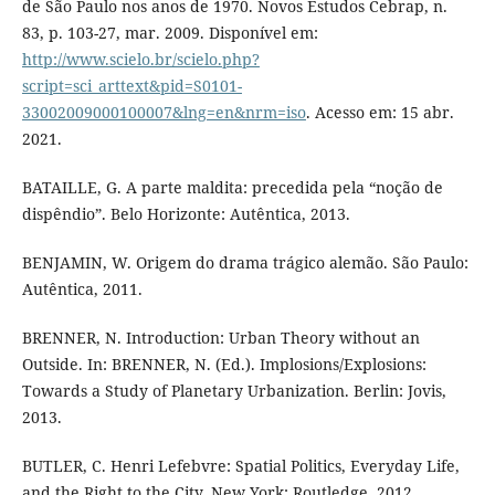
de São Paulo nos anos de 1970. Novos Estudos Cebrap, n.
83, p. 103-27, mar. 2009. Disponível em:
http://www.scielo.br/scielo.php?
script=sci_arttext&pid=S0101-
33002009000100007&lng=en&nrm=iso
. Acesso em: 15 abr.
2021.
BATAILLE, G. A parte maldita: precedida pela “noção de
dispêndio”. Belo Horizonte: Autêntica, 2013.
BENJAMIN, W. Origem do drama trágico alemão. São Paulo:
Autêntica, 2011.
BRENNER, N. Introduction: Urban Theory without an
Outside. In: BRENNER, N. (Ed.). Implosions/Explosions:
Towards a Study of Planetary Urbanization. Berlin: Jovis,
2013.
BUTLER, C. Henri Lefebvre: Spatial Politics, Everyday Life,
and the Right to the City. New York: Routledge, 2012.