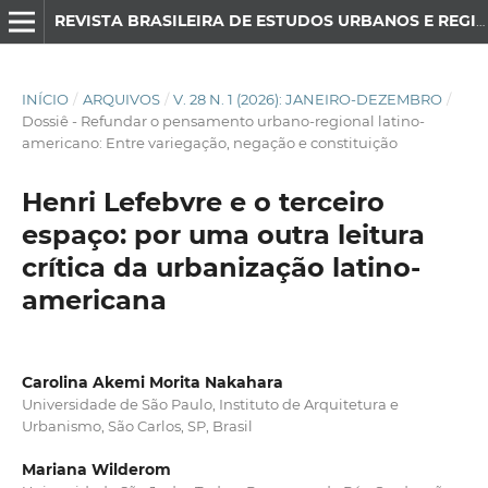
REVISTA BRASILEIRA DE ESTUDOS URBANOS E REGIONAIS
INÍCIO
/
ARQUIVOS
/
V. 28 N. 1 (2026): JANEIRO-DEZEMBRO
/
Dossiê - Refundar o pensamento urbano-regional latino-
americano: Entre variegação, negação e constituição
Henri Lefebvre e o terceiro
espaço: por uma outra leitura
crítica da urbanização latino-
americana
Carolina Akemi Morita Nakahara
Universidade de São Paulo, Instituto de Arquitetura e
Urbanismo, São Carlos, SP, Brasil
Mariana Wilderom