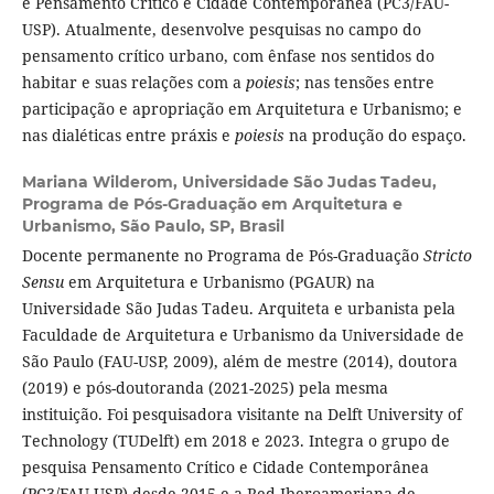
e Pensamento Crítico e Cidade Contemporânea (PC3/FAU-
USP). Atualmente, desenvolve pesquisas no campo do
pensamento crítico urbano, com ênfase nos sentidos do
habitar e suas relações com a
poiesis
; nas tensões entre
participação e apropriação em Arquitetura e Urbanismo; e
nas dialéticas entre práxis e
poiesis
na produção do espaço.
Mariana Wilderom,
Universidade São Judas Tadeu,
Programa de Pós-Graduação em Arquitetura e
Urbanismo, São Paulo, SP, Brasil
Docente permanente no Programa de Pós-Graduação
Stricto
Sensu
em Arquitetura e Urbanismo (PGAUR) na
Universidade São Judas Tadeu. Arquiteta e urbanista pela
Faculdade de Arquitetura e Urbanismo da Universidade de
São Paulo (FAU-USP, 2009), além de mestre (2014), doutora
(2019) e pós-doutoranda (2021-2025) pela mesma
instituição. Foi pesquisadora visitante na Delft University of
Technology (TUDelft) em 2018 e 2023. Integra o grupo de
pesquisa Pensamento Crítico e Cidade Contemporânea
(PC3/FAU-USP) desde 2015 e a Red Iberoameriana de