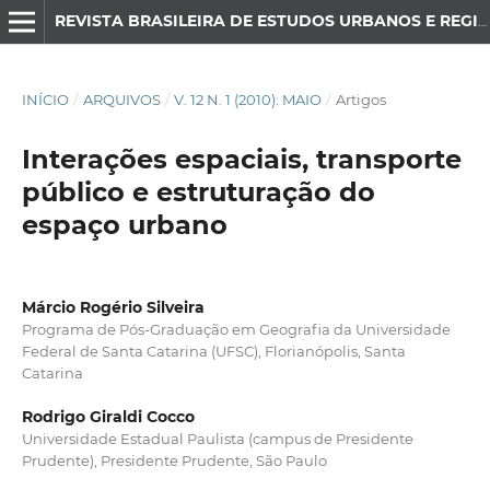
REVISTA BRASILEIRA DE ESTUDOS URBANOS E REGIONAIS
INÍCIO
/
ARQUIVOS
/
V. 12 N. 1 (2010): MAIO
/
Artigos
Interações espaciais, transporte
público e estruturação do
espaço urbano
Márcio Rogério Silveira
Programa de Pós-Graduação em Geografia da Universidade
Federal de Santa Catarina (UFSC), Florianópolis, Santa
Catarina
Rodrigo Giraldi Cocco
Universidade Estadual Paulista (campus de Presidente
Prudente), Presidente Prudente, São Paulo