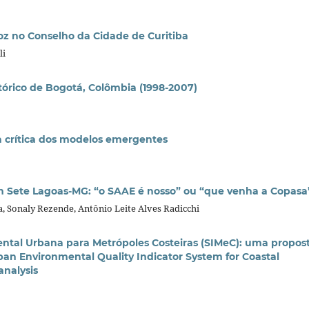
voz no Conselho da Cidade de Curitiba
li
tórico de Bogotá, Colômbia (1998-2007)
a crítica dos modelos emergentes
em Sete Lagoas-MG: “o SAAE é nosso” ou “que venha a Copasa
lva, Sonaly Rezende, Antônio Leite Alves Radicchi
ntal Urbana para Metrópoles Costeiras (SIMeC): uma propos
rban Environmental Quality Indicator System for Coastal
analysis