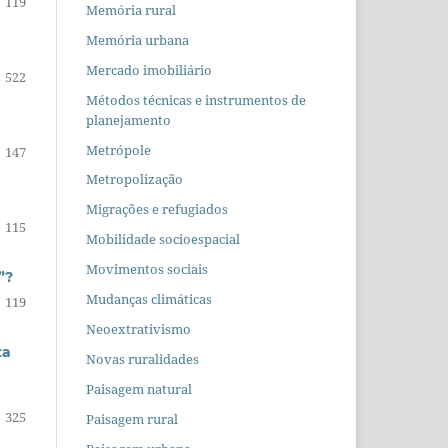
119
Memória rural
Memória urbana
Mercado imobiliário
522
Métodos técnicas e instrumentos de
planejamento
Metrópole
147
Metropolização
Migrações e refugiados
115
Mobilidade socioespacial
Movimentos sociais
”?
Mudanças climáticas
119
Neoextrativismo
ta
Novas ruralidades
Paisagem natural
325
Paisagem rural