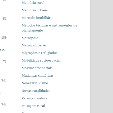
Memória rural
Memória urbana
Mercado imobiliário
51
Métodos técnicas e instrumentos de
planejamento
189
Metrópole
Metropolização
e o
Migrações e refugiados
Mobilidade socioespacial
71
Movimentos sociais
Mudanças climáticas
344
Neoextrativismo
Novas ruralidades
-
Paisagem natural
342
Paisagem rural