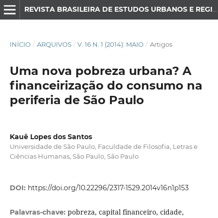
REVISTA BRASILEIRA DE ESTUDOS URBANOS E REGIONAIS
INÍCIO
/
ARQUIVOS
/
V. 16 N. 1 (2014): MAIO
/
Artigos
Uma nova pobreza urbana? A
financeirização do consumo na
periferia de São Paulo
Kauê Lopes dos Santos
Universidade de São Paulo, Faculdade de Filosofia, Letras e
Ciências Humanas, São Paulo, São Paulo
DOI:
https://doi.org/10.22296/2317-1529.2014v16n1p153
pobreza, capital financeiro, cidade,
Palavras-chave: