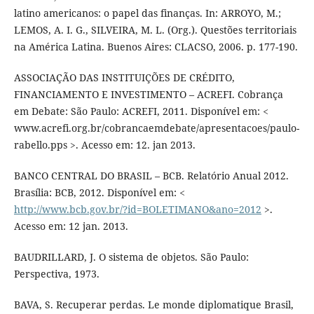
latino americanos: o papel das finanças. In: ARROYO, M.;
LEMOS, A. I. G., SILVEIRA, M. L. (Org.). Questões territoriais
na América Latina. Buenos Aires: CLACSO, 2006. p. 177-190.
ASSOCIAÇÃO DAS INSTITUIÇÕES DE CRÉDITO,
FINANCIAMENTO E INVESTIMENTO – ACREFI. Cobrança
em Debate: São Paulo: ACREFI, 2011. Disponível em: <
www.acrefi.org.br/cobrancaemdebate/apresentacoes/paulo-
rabello.pps >. Acesso em: 12. jan 2013.
BANCO CENTRAL DO BRASIL – BCB. Relatório Anual 2012.
Brasília: BCB, 2012. Disponível em: <
http://www.bcb.gov.br/?id=BOLETIMANO&ano=2012
>.
Acesso em: 12 jan. 2013.
BAUDRILLARD, J. O sistema de objetos. São Paulo:
Perspectiva, 1973.
BAVA, S. Recuperar perdas. Le monde diplomatique Brasil,