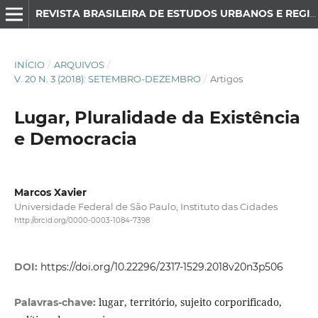
REVISTA BRASILEIRA DE ESTUDOS URBANOS E REGIONAIS
INÍCIO
/
ARQUIVOS
/
V. 20 N. 3 (2018): SETEMBRO-DEZEMBRO
/
Artigos
Lugar, Pluralidade da Existência
e Democracia
Marcos Xavier
Universidade Federal de São Paulo, Instituto das Cidades
http://orcid.org/0000-0003-1084-7398
DOI:
https://doi.org/10.22296/2317-1529.2018v20n3p506
lugar, território, sujeito corporificado,
Palavras-chave: