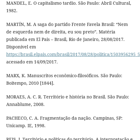
MANDEL, E. O capitalismo tardio. São Paulo: Abril Cultural,
1982.
MARTÍN, M. A saga do partido Frente Favela Brasil: “Nem
de esquerda nem de direita, eu sou preto”. Matéria
publicada em El Pais – Brasil, Rio de Janeiro, 28/08/2017.
Disponível em
https://brasil.elpais.com/brasil/2017/08/28/politica/1503956295
acessado em 14/09/2017.
MARX, K. Manuscritos econômico-filosóficos. São Paulo:
Boitempo, 2010 [1844].
MORAES, A. C. R. Território e história no Brasil. São Paulo:
Annablume, 2008.
PACHECO, C. A. Fragmentação da nação. Campinas, SP:
Unicamp. IE, 1998.
REIS, J. Território e políticas do território. A interpretação e