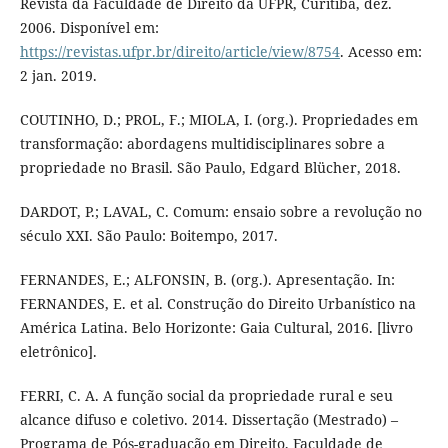
Revista da Faculdade de Direito da UFPR, Curitiba, dez.
2006. Disponível em:
https://revistas.ufpr.br/direito/article/view/8754
. Acesso em:
2 jan. 2019.
COUTINHO, D.; PROL, F.; MIOLA, I. (org.). Propriedades em
transformação: abordagens multidisciplinares sobre a
propriedade no Brasil. São Paulo, Edgard Blücher, 2018.
DARDOT, P.; LAVAL, C. Comum: ensaio sobre a revolução no
século XXI. São Paulo: Boitempo, 2017.
FERNANDES, E.; ALFONSIN, B. (org.). Apresentação. In:
FERNANDES, E. et al. Construção do Direito Urbanístico na
América Latina. Belo Horizonte: Gaia Cultural, 2016. [livro
eletrônico].
FERRI, C. A. A função social da propriedade rural e seu
alcance difuso e coletivo. 2014. Dissertação (Mestrado) –
Programa de Pós-graduação em Direito, Faculdade de