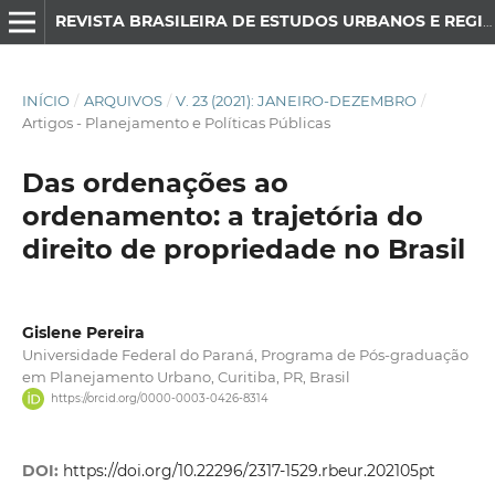
REVISTA BRASILEIRA DE ESTUDOS URBANOS E REGIONAIS
INÍCIO
/
ARQUIVOS
/
V. 23 (2021): JANEIRO-DEZEMBRO
/
Artigos - Planejamento e Políticas Públicas
Das ordenações ao
ordenamento: a trajetória do
direito de propriedade no Brasil
Gislene Pereira
Universidade Federal do Paraná, Programa de Pós-graduação
em Planejamento Urbano, Curitiba, PR, Brasil
https://orcid.org/0000-0003-0426-8314
DOI:
https://doi.org/10.22296/2317-1529.rbeur.202105pt