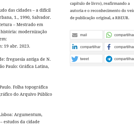
capítulo de livro), reafirmando a
o das cidades – a difícil
autoria e o reconhecimento do veí
rbana, 1., 1990, Salvador.
de publicação original, a RBEUR.
itetura – Mestrado em
 história: modernização
mail
compartilha
 em:
m: 19 abr. 2023.
compartilhar
compartilha
 freguesia antiga de N.
tweet
compartilha
o Paulo: Gráfica Latina,
Paulo. Folha topográfica
gráfico do Arquivo Público
 Lisboa: Argumentum,
 – estudos da cidade