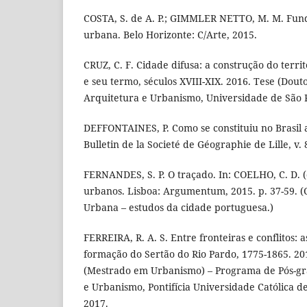
COSTA, S. de A. P.; GIMMLER NETTO, M. M. Fun
urbana. Belo Horizonte: C/Arte, 2015.
CRUZ, C. F. Cidade difusa: a construção do terr
e seu termo, séculos XVIII-XIX. 2016. Tese (Dou
Arquitetura e Urbanismo, Universidade de São P
DEFFONTAINES, P. Como se constituiu no Brasil 
Bulletin de la Societé de Géographie de Lille, v. 8
FERNANDES, S. P. O traçado. In: COELHO, C. D. (
urbanos. Lisboa: Argumentum, 2015. p. 37-59. 
Urbana – estudos da cidade portuguesa.)
FERREIRA, R. A. S. Entre fronteiras e conflitos: 
formação do Sertão do Rio Pardo, 1775-1865. 201
(Mestrado em Urbanismo) – Programa de Pós-g
e Urbanismo, Pontifícia Universidade Católica 
2017.