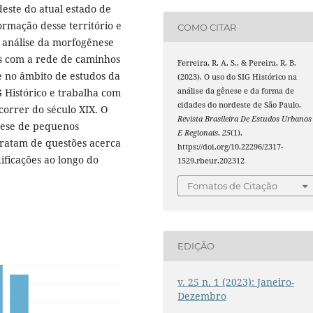
este do atual estado de
ormação desse território e
COMO CITAR
 análise da morfogênese
os com a rede de caminhos
Ferreira, R. A. S., & Pereira, R. B.
se no âmbito de estudos da
(2023). O uso do SIG Histórico na
análise da gênese e da forma de
 Histórico e trabalha com
cidades do nordeste de São Paulo.
correr do século XIX. O
Revista Brasileira De Estudos Urbanos
nese de pequenos
E Regionais
,
25
(1).
tratam de questões acerca
https://doi.org/10.22296/2317-
ficações ao longo do
1529.rbeur.202312
Fomatos de Citação
EDIÇÃO
v. 25 n. 1 (2023): Janeiro-
Dezembro