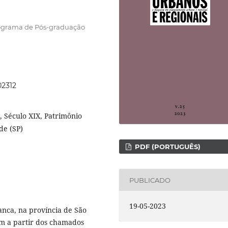
Programa de Pós-graduação
l
02312
 Século XIX, Patrimônio
de (SP)
PDF (PORTUGUÊS)
PUBLICADO
19-05-2023
anca, na província de São
am a partir dos chamados