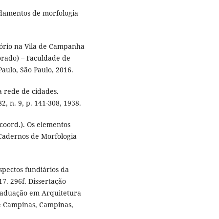
damentos de morfologia
itório na Vila de Campanha
torado) – Faculdade de
aulo, São Paulo, 2016.
a rede de cidades.
2, n. 9, p. 141-308, 1938.
coord.). Os elementos
(Cadernos de Morfologia
aspectos fundiários da
7. 296f. Dissertação
raduação em Arquitetura
de Campinas, Campinas,