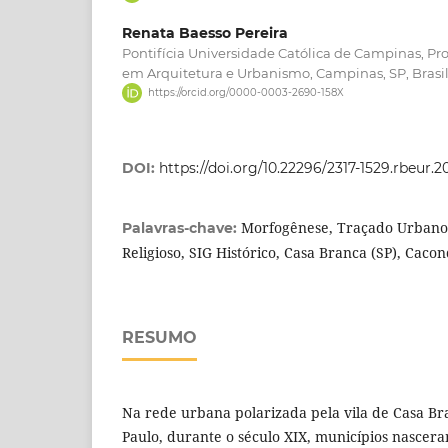
Renata Baesso Pereira
Pontifícia Universidade Católica de Campinas, 
em Arquitetura e Urbanismo, Campinas, SP, Brasi
https://orcid.org/0000-0003-2690-158X
DOI:
https://doi.org/10.22296/2317-1529.rbeur.2
Morfogênese, Traçado Urbano,
Palavras-chave:
Religioso, SIG Histórico, Casa Branca (SP), Cacon
RESUMO
Na rede urbana polarizada pela vila de Casa Br
Paulo, durante o século XIX, municípios nascer