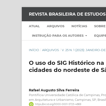
REVISTA BRASILEIRA DE ESTUDO
ATUAL
ARQUIVOS
NOTÍCIAS
SOBRE
INSTRUÇÃO PARA OS AUTORES
EQUIPE
INÍCIO
/
ARQUIVOS
/
V. 25 N. 1 (2023): JANEIRO
O uso do SIG Histórico na
cidades do nordeste de S
Rafael Augusto Silva Ferreira
Pontifícia Universidade Católica de Campinas, 
em Arquitetura e Urbanismo, Campinas, SP, Brasi
https://orcid.org/0000-0001-5723-4869