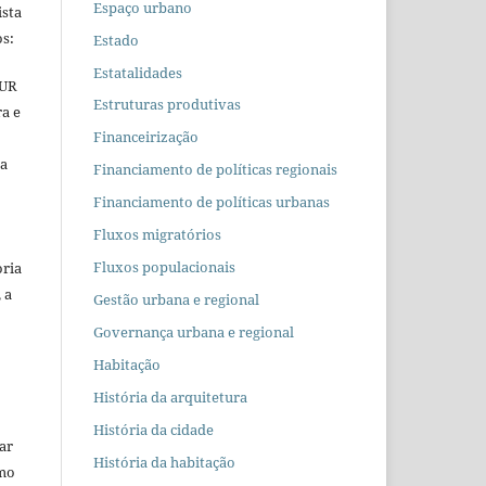
Espaço urbano
ista
s:
Estado
Estatalidades
EUR
Estruturas produtivas
ra e
Financeirização
 a
Financiamento de políticas regionais
Financiamento de políticas urbanas
Fluxos migratórios
Fluxos populacionais
oria
 a
Gestão urbana e regional
Governança urbana e regional
Habitação
História da arquitetura
História da cidade
car
História da habitação
omo