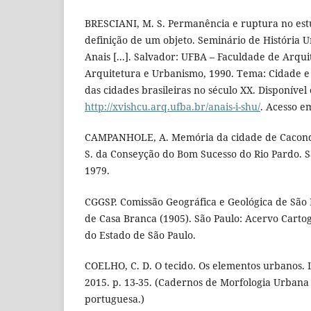
BRESCIANI, M. S. Permanência e ruptura no estud
definição de um objeto. Seminário de História U
Anais [...]. Salvador: UFBA – Faculdade de Arqu
Arquitetura e Urbanismo, 1990. Tema: Cidade e
das cidades brasileiras no século XX. Disponível
http://xvishcu.arq.ufba.br/anais-i-shu/
. Acesso e
CAMPANHOLE, A. Memória da cidade de Caconde:
S. da Conseyção do Bom Sucesso do Rio Pardo. Sã
1979.
CGGSP. Comissão Geográfica e Geológica de São 
de Casa Branca (1905). São Paulo: Acervo Carto
do Estado de São Paulo.
COELHO, C. D. O tecido. Os elementos urbanos.
2015. p. 13-35. (Cadernos de Morfologia Urbana
portuguesa.)