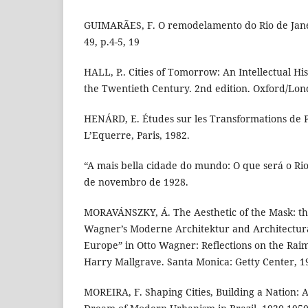
GUIMARÃES, F. O remodelamento do Rio de Janeir
49, p.4-5, 19
HALL, P.. Cities of Tomorrow: An Intellectual His
the Twentieth Century. 2nd edition. Oxford/Lon
HENÁRD, E. Études sur les Transformations de Pa
L’Equerre, Paris, 1982.
“A mais bella cidade do mundo: O que será o Ri
de novembro de 1928.
MORAVÁNSZKY, Á. The Aesthetic of the Mask: the
Wagner’s Moderne Architektur and Architectura
Europe” in Otto Wagner: Reflections on the Raim
Harry Mallgrave. Santa Monica: Getty Center, 1
MOREIRA, F. Shaping Cities, Building a Nation: 