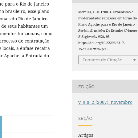
 para o Rio de Janeiro
 brasileiro, esse plano
Moreira, F. D. (2007). Urbanismo e
onais do Rio de Janeiro,
modernidade: reflexões em torno do
Plano Agache para o Rio de Janeiro.
e de seus habitantes um
Revista Brasileira De Estudos Urbanos
imentos funcionais, como
E Regionais
,
9
(2), 95.
processo de contratação
https://doi.org/10.22296/2317-
locais, a ênfase recairá
1529.2007v9n2p95
or Agache, a Entrada do
Fomatos de Citação
EDIÇÃO
v. 9 n. 2 (2007): novembro
SEÇÃO
Artigos