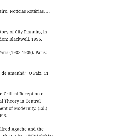
o. Notícias Rotárias, 3,
tory of City Planning in
don: Blackwell, 1996.
ris (1903-1909). Paris:
o de amanhã”. O Paiz, 11
 Critical Reception of
l Theory in Central
ent of Modernity. (Ed.)
993.
Alfred Agache and the