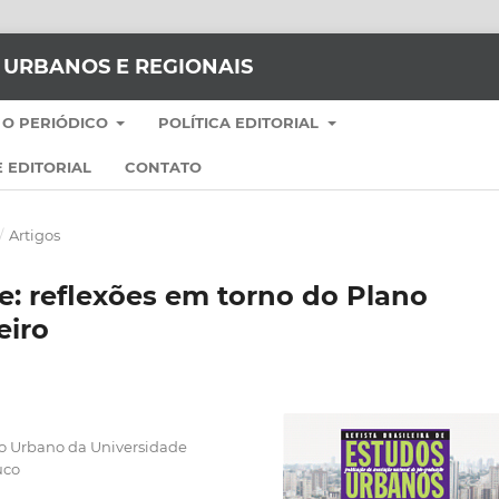
S URBANOS E REGIONAIS
 O PERIÓDICO
POLÍTICA EDITORIAL
 EDITORIAL
CONTATO
/
Artigos
: reflexões em torno do Plano
eiro
 Urbano da Universidade
uco