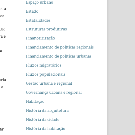
Espaço urbano
ista
Estado
s:
Estatalidades
EUR
Estruturas produtivas
ra e
Financeirização
Financiamento de políticas regionais
 a
Financiamento de políticas urbanas
Fluxos migratórios
Fluxos populacionais
oria
Gestão urbana e regional
 a
Governança urbana e regional
Habitação
História da arquitetura
História da cidade
História da habitação
car