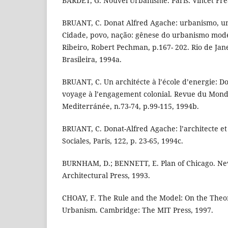
BARDET, G. Nouvel Urbanisme. Paris: Vincet Fréa
BRUANT, C. Donat Alfred Agache: urbanismo, um
Cidade, povo, nação: gênese do urbanismo mode
Ribeiro, Robert Pechman, p.167- 202. Rio de Jane
Brasileira, 1994a.
BRUANT, C. Un architécte à l’école d’energie: D
voyage à l’engagement colonial. Revue du Mon
Mediterránée, n.73-74, p.99-115, 1994b.
BRUANT, C. Donat-Alfred Agache: l’architecte et 
Sociales, Paris, 122, p. 23-65, 1994c.
BURNHAM, D.; BENNETT, E. Plan of Chicago. Ne
Architectural Press, 1993.
CHOAY, F. The Rule and the Model: On the Theo
Urbanism. Cambridge: The MIT Press, 1997.