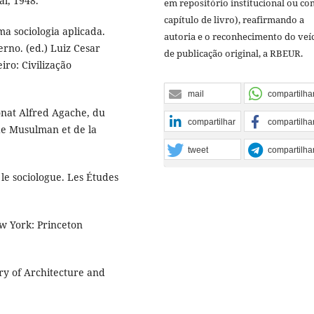
l, 1948.
em repositório institucional ou c
capítulo de livro), reafirmando a
a sociologia aplicada.
autoria e o reconhecimento do veí
rno. (ed.) Luiz Cesar
de publicação original, a RBEUR.
iro: Civilização
mail
compartilha
onat Alfred Agache, du
compartilhar
compartilha
de Musulman et de la
tweet
compartilha
le sociologue. Les Études
w York: Princeton
ry of Architecture and