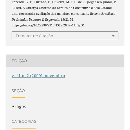
Rezende, V. F., Furtado, F., Oliveira, M. T. C. de, & Jorgensen Junior, P.
(2009). A Outorga Onerosa do Direito de Construir e o Solo Criado:
uma necessária avaliação das matrizes conceituais.
Revista Brasileira
De Estudos Urbanos E Regionais
,
11
(2), 51.
https://doi.org/10.22296/2317-1529.2009v11n2p51
Fomatos de Citação
EDIÇÃO
v. 11 n. 2 (2009): novembro
SEÇÃO
Artigos
CATEGORIAS