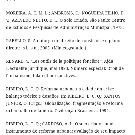
MOREIRA, A. C. M. L.; AMBROSIS, C.; NOGUEIRA FILHO, D.
V.; AZEVEDO NETTO, D. T. O Solo Criado. São Paulo: Centro
de Estudos e Pesquisas de Administração Municipal, 1975.
RABELLO, S. A outorga do direito de construir e o plano
diretor, s.l., s.n., 2005. (Mimeografado.)
RENARD, V. “Les outils de la politique foncière”. Ajda
L’actualité juridique, mai 1993. Número especial: Droit de
l’urbanisme, bilan et perspectives.
RIBEIRO, L. C. Q. Reforma urbana na cidade da crise:
balanço teórico e desafios. In: RIBEIRO, L. C. Q.; SANTOS
JÚNIOR, O. (Orgs.). Globalização, fragmentação e reforma
urbana. Rio de Janeiro: Civilização Brasileira, 1994.
RIBEIRO, L. C. Q.; CARDOSO, A. L. O solo criado como
instrumento de reforma urbana: avaliação de seu impacto