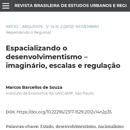
REVISTA BRASILEIRA DE ESTUDOS URBANOS E REGIONAIS
INÍCIO
/
ARQUIVOS
/
V. 14 N. 2 (2012): NOVEMBRO
/
Repensando o Regional
Espacializando o
desenvolvimentismo –
imaginário, escalas e regulação
Marcos Barcellos de Souza
Instituto de Economia da UNICAMP, São Paulo
DOI:
https://doi.org/10.22296/2317-1529.2012v14n2p35
Estado, desenvolvimentismo, nacionalismo
Palavras-chave: