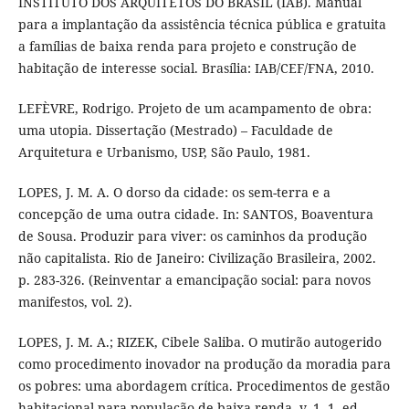
INSTITUTO DOS ARQUITETOS DO BRASIL (IAB). Manual
para a implantação da assistência técnica pública e gratuita
a famílias de baixa renda para projeto e construção de
habitação de interesse social. Brasília: IAB/CEF/FNA, 2010.
LEFÈVRE, Rodrigo. Projeto de um acampamento de obra:
uma utopia. Dissertação (Mestrado) – Faculdade de
Arquitetura e Urbanismo, USP, São Paulo, 1981.
LOPES, J. M. A. O dorso da cidade: os sem-terra e a
concepção de uma outra cidade. In: SANTOS, Boaventura
de Sousa. Produzir para viver: os caminhos da produção
não capitalista. Rio de Janeiro: Civilização Brasileira, 2002.
p. 283-326. (Reinventar a emancipação social: para novos
manifestos, vol. 2).
LOPES, J. M. A.; RIZEK, Cibele Saliba. O mutirão autogerido
como procedimento inovador na produção da moradia para
os pobres: uma abordagem crítica. Procedimentos de gestão
habitacional para população de baixa renda. v. 1. 1. ed.