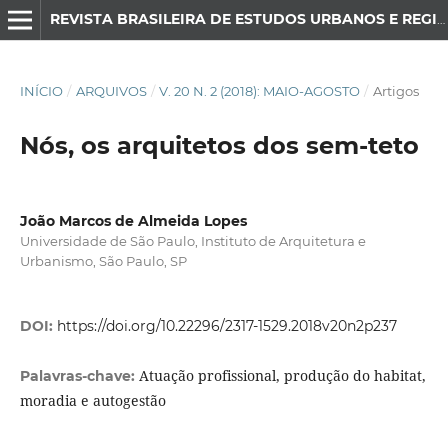
REVISTA BRASILEIRA DE ESTUDOS URBANOS E REGIONAIS
INÍCIO
/
ARQUIVOS
/
V. 20 N. 2 (2018): MAIO-AGOSTO
/
Artigos
Nós, os arquitetos dos sem-teto
João Marcos de Almeida Lopes
Universidade de São Paulo, Instituto de Arquitetura e
Urbanismo, São Paulo, SP
DOI:
https://doi.org/10.22296/2317-1529.2018v20n2p237
Atuação profissional, produção do habitat,
Palavras-chave:
moradia e autogestão