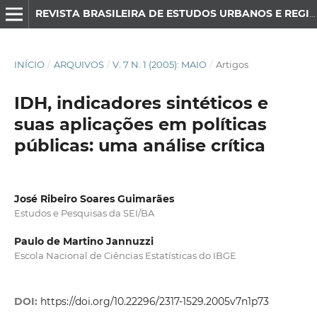
REVISTA BRASILEIRA DE ESTUDOS URBANOS E REGIONAIS
INÍCIO
/
ARQUIVOS
/
V. 7 N. 1 (2005): MAIO
/
Artigos
IDH, indicadores sintéticos e
suas aplicações em políticas
públicas: uma análise crítica
José Ribeiro Soares Guimarães
Estudos e Pesquisas da SEI/BA
Paulo de Martino Jannuzzi
Escola Nacional de Ciências Estatísticas do IBGE
DOI:
https://doi.org/10.22296/2317-1529.2005v7n1p73