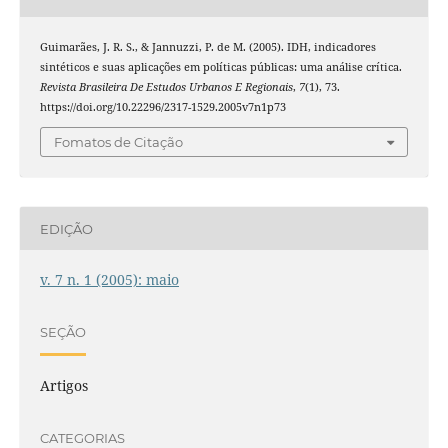
Guimarães, J. R. S., & Jannuzzi, P. de M. (2005). IDH, indicadores
sintéticos e suas aplicações em políticas públicas: uma análise crítica.
Revista Brasileira De Estudos Urbanos E Regionais
,
7
(1), 73.
https://doi.org/10.22296/2317-1529.2005v7n1p73
Fomatos de Citação
EDIÇÃO
v. 7 n. 1 (2005): maio
SEÇÃO
Artigos
CATEGORIAS