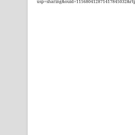
usp=sharing&ouid=115680412871417845032&rtp