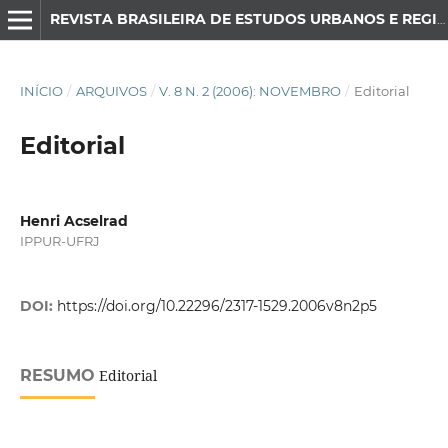
REVISTA BRASILEIRA DE ESTUDOS URBANOS E REGIONAIS
INÍCIO
/
ARQUIVOS
/
V. 8 N. 2 (2006): NOVEMBRO
/
Editorial
Editorial
Henri Acselrad
IPPUR-UFRJ
DOI:
https://doi.org/10.22296/2317-1529.2006v8n2p5
RESUMO
Editorial