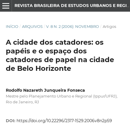
REVISTA BRASILEIRA DE ESTUDOS URBANOS E REGIONAIS
INÍCIO
/
ARQUIVOS
/
V. 8 N. 2 (2006): NOVEMBRO
/
Artigos
A cidade dos catadores: os
papéis e o espaço dos
catadores de papel na cidade
de Belo Horizonte
Rodolfo Nazareth Junqueira Fonseca
Mestre pelo Planejamento Urbano e Regional (Ippur/UFRJ),
Rio de Janeiro, RJ
DOI:
https://doi.org/10.22296/2317-1529.2006v8n2p59