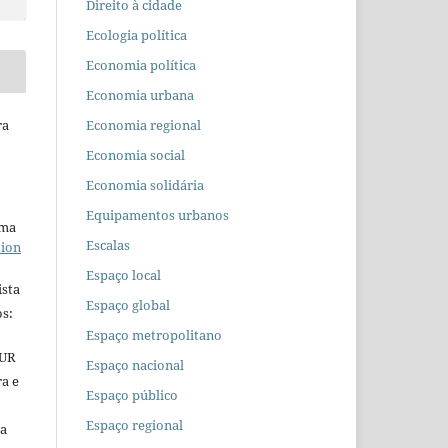
Direito à cidade
Ecologia política
Economia política
Economia urbana
Economia regional
ra
Economia social
Economia solidária
Equipamentos urbanos
uma
Escalas
tion
Espaço local
ista
Espaço global
s:
Espaço metropolitano
EUR
Espaço nacional
ra e
Espaço público
Espaço regional
 a