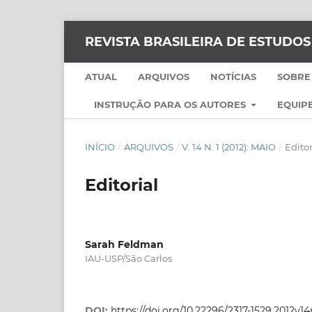
REVISTA BRASILEIRA DE ESTUDO
ATUAL
ARQUIVOS
NOTÍCIAS
SOBRE
INSTRUÇÃO PARA OS AUTORES
EQUIPE
INÍCIO
/
ARQUIVOS
/
V. 14 N. 1 (2012): MAIO
/
Editor
Editorial
Sarah Feldman
IAU-USP/São Carlos
DOI:
https://doi.org/10.22296/2317-1529.2012v1