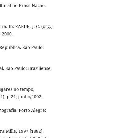
ltural no Brasil-Nação.
a. In: ZARUR, J. C. (org.)
, 2000.
República. São Paulo:
l. São Paulo: Brasiliense,
ugares no tempo,
), p.24, junho/2002.
grafia. Porto Alegre:
ns Mille, 1997 [1882].