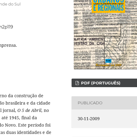
ande do Sul
1n2p119
imprensa.
PDF (PORTUGUÊS)
orno da construção de
ão brasileira e da cidade
PUBLICADO
l jornal,
O 5 de Abril
, no
até 1945, final da
30-11-2009
o Novo. Este período foi
as duas identidades e de