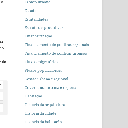
 a
Espaço urbano
Estado
Estatalidades
Estruturas produtivas
Financeirização
car
Financiamento de políticas regionais
omo
Financiamento de políticas urbanas
culo
Fluxos migratórios
Fluxos populacionais
Gestão urbana e regional
r
Governança urbana e regional
Habitação
r
História da arquitetura
r
História da cidade
História da habitação