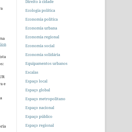
Direito à cidade
ra
Ecologia política
Economia política
Economia urbana
Economia regional
uma
tion
Economia social
Economia solidária
ista
Equipamentos urbanos
s:
Escalas
EUR
Espaço local
ra e
Espaço global
 a
Espaço metropolitano
Espaço nacional
Espaço público
Espaço regional
oria