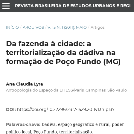
REVISTA BRASILEIRA DE ESTUDOS URBANOS E REGIONAIS
INÍCIO
/
ARQUIVOS
/
V. 13 N. 1 (2011): MAIO
/
Artigos
Da fazenda à cidade: a
territorialização da dádiva na
formação de Poço Fundo (MG)
Ana Claudia Lyra
Antropologia do Espaço da EHESS/Paris, Campinas, São Paulo
DOI:
https://doi.org/10.22296/2317-1529.2011v13n1p137
Dádiva, espaço geográfico e rural, poder
Palavras-chave:
político local, Poço Fundo, territorialização.