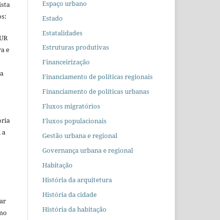
Espaço urbano
ista
s:
Estado
Estatalidades
EUR
Estruturas produtivas
ra e
Financeirização
 a
Financiamento de políticas regionais
Financiamento de políticas urbanas
Fluxos migratórios
oria
Fluxos populacionais
 a
Gestão urbana e regional
Governança urbana e regional
Habitação
História da arquitetura
História da cidade
car
História da habitação
omo