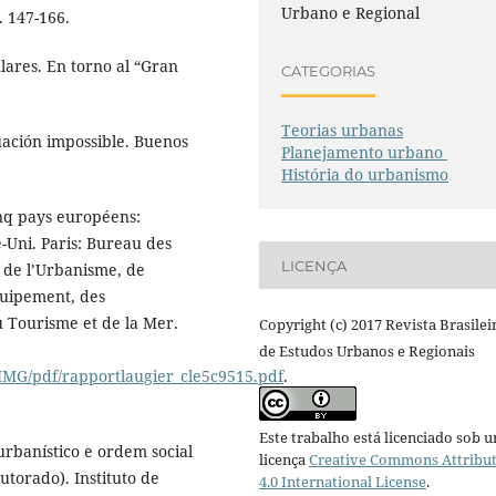
Urbano e Regional
. 147-166.
lares. En torno al “Gran
CATEGORIAS
Teorias urbanas
cuación impossible. Buenos
Planejamento urbano
História do urbanismo
nq pays européens:
-Uni. Paris: Bureau des
LICENÇA
 de l’Urbanisme, de
Equipement, des
 Tourisme et de la Mer.
Copyright (c) 2017 Revista Brasilei
de Estudos Urbanos e Regionais
IMG/pdf/rapportlaugier_cle5c9515.pdf
.
Este trabalho está licenciado sob 
rbanístico e ordem social
licença
Creative Commons Attribu
utorado). Instituto de
4.0 International License
.