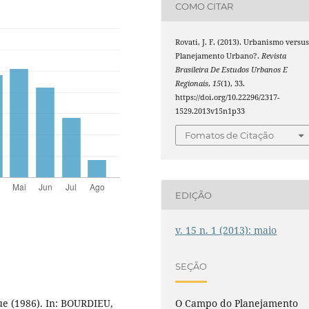
COMO CITAR
Rovati, J. F. (2013). Urbanismo versu
Planejamento Urbano?.
Revista
Brasileira De Estudos Urbanos E
Regionais
,
15
(1), 33.
https://doi.org/10.22296/2317-
1529.2013v15n1p33
Fomatos de Citação
EDIÇÃO
v. 15 n. 1 (2013): maio
SEÇÃO
ue (1986). In: BOURDIEU,
O Campo do Planejamento