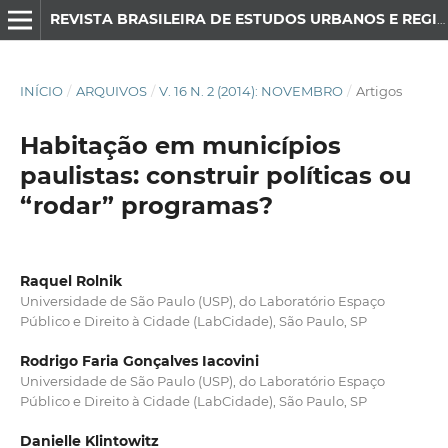
REVISTA BRASILEIRA DE ESTUDOS URBANOS E REGIONAIS
INÍCIO
/
ARQUIVOS
/
V. 16 N. 2 (2014): NOVEMBRO
/
Artigos
Habitação em municípios
paulistas: construir políticas ou
“rodar” programas?
Raquel Rolnik
Universidade de São Paulo (USP), do Laboratório Espaço
Público e Direito à Cidade (LabCidade), São Paulo, SP
Rodrigo Faria Gonçalves Iacovini
Universidade de São Paulo (USP), do Laboratório Espaço
Público e Direito à Cidade (LabCidade), São Paulo, SP
Danielle Klintowitz