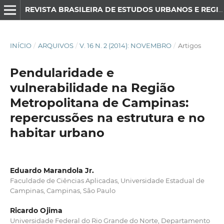
REVISTA BRASILEIRA DE ESTUDOS URBANOS E REGIONAIS
INÍCIO
/
ARQUIVOS
/
V. 16 N. 2 (2014): NOVEMBRO
/
Artigos
Pendularidade e
vulnerabilidade na Região
Metropolitana de Campinas:
repercussões na estrutura e no
habitar urbano
Eduardo Marandola Jr.
Faculdade de Ciências Aplicadas, Universidade Estadual de
Campinas, Campinas, São Paulo
Ricardo Ojima
Universidade Federal do Rio Grande do Norte, Departamento