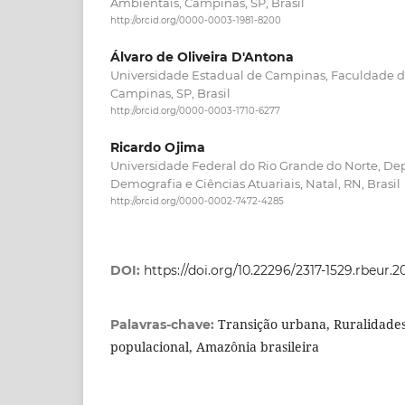
Ambientais, Campinas, SP, Brasil
http://orcid.org/0000-0003-1981-8200
Álvaro de Oliveira D'Antona
Universidade Estadual de Campinas, Faculdade de
Campinas, SP, Brasil
http://orcid.org/0000-0003-1710-6277
Ricardo Ojima
Universidade Federal do Rio Grande do Norte, D
Demografia e Ciências Atuariais, Natal, RN, Brasil
http://orcid.org/0000-0002-7472-4285
DOI:
https://doi.org/10.22296/2317-1529.rbeur.2
Transição urbana, Ruralidades
Palavras-chave:
populacional, Amazônia brasileira