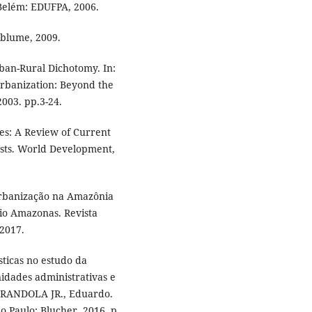
 Belém: EDUFPA, 2006.
ablume, 2009.
an-Rural Dichotomy. In:
rbanization: Beyond the
003. pp.3-24.
s: A Review of Current
asts. World Development,
urbanização na Amazônia
rio Amazonas. Revista
 2017.
sticas no estudo da
idades administrativas e
MARANDOLA JR., Eduardo.
 Paulo: Blucher, 2016. p.