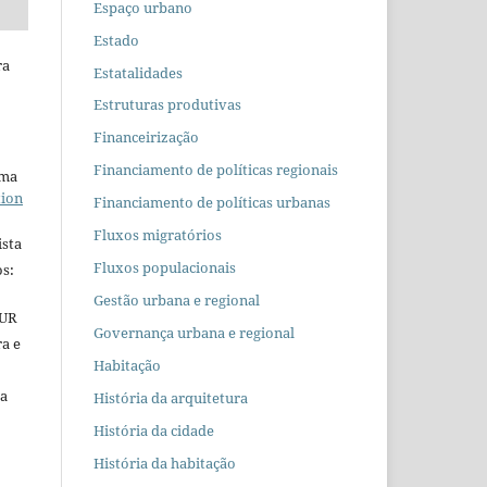
Espaço urbano
Estado
ra
Estatalidades
Estruturas produtivas
Financeirização
Financiamento de políticas regionais
uma
tion
Financiamento de políticas urbanas
Fluxos migratórios
ista
Fluxos populacionais
s:
Gestão urbana e regional
EUR
Governança urbana e regional
ra e
Habitação
 a
História da arquitetura
História da cidade
História da habitação