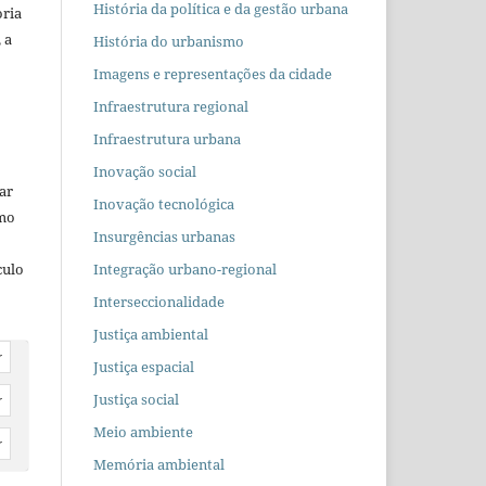
História da política e da gestão urbana
oria
 a
História do urbanismo
Imagens e representações da cidade
Infraestrutura regional
Infraestrutura urbana
Inovação social
car
Inovação tecnológica
omo
Insurgências urbanas
Integração urbano-regional
culo
Interseccionalidade
Justiça ambiental
r
Justiça espacial
Justiça social
r
Meio ambiente
r
Memória ambiental