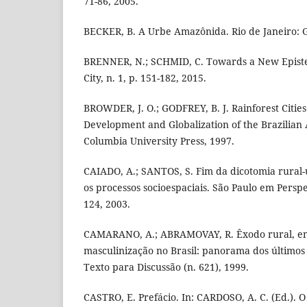
71-86, 2005.
BECKER, B. A Urbe Amazônida. Rio de Janeiro:
BRENNER, N.; SCHMID, C. Towards a New Epist
City, n. 1, p. 151-182, 2015.
BROWDER, J. O.; GODFREY, B. J. Rainforest Cities
Development and Globalization of the Brazilian
Columbia University Press, 1997.
CAIADO, A.; SANTOS, S. Fim da dicotomia rural
os processos socioespaciais. São Paulo em Perspect
124, 2003.
CAMARANO, A.; ABRAMOVAY, R. Êxodo rural, en
masculinização no Brasil: panorama dos últimos 
Texto para Discussão (n. 621), 1999.
CASTRO, E. Prefácio. In: CARDOSO, A. C. (Ed.). 