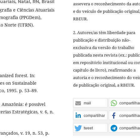
iais, Natal, RN, Brasil
assevera o reconhecimento da aut
afia e Ciências Atuariais
e do veículo de publicação original,
mografia (PPGDem),
RBEUR.
do Norte (UFRN).
2. Autores/as têm liberdade para
publicação e distribuição não-
exclusiva da versão do trabalho
publicada nesta revista (ex.: publi
em repositório institucional ou c
capítulo de livro), reafirmando a
ized forest. In:
autoria e o reconhecimento do veí
es on Sustainable
de publicação original, a RBEUR.
o, 1995. p. 53–89.
mail
compartilha
 Amazônia: é possível
rias Estratégicas, v. 6, n.
compartilhar
compartilha
tweet
compartilha
nçados, v. 19, n. 53, p.