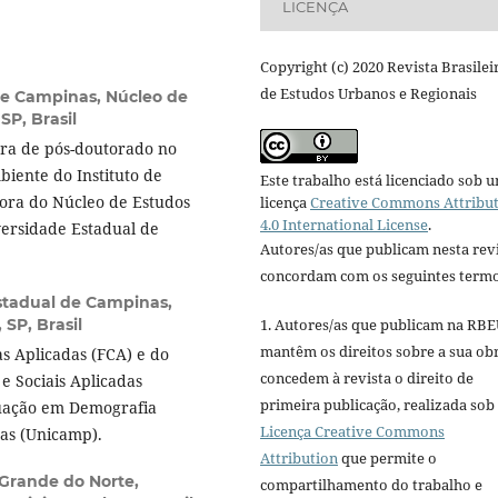
LICENÇA
Copyright (c) 2020 Revista Brasilei
de Estudos Urbanos e Regionais
de Campinas, Núcleo de
SP, Brasil
ra de pós-doutorado no
iente do Instituto de
Este trabalho está licenciado sob 
dora do Núcleo de Estudos
licença
Creative Commons Attribu
4.0 International License
.
ersidade Estadual de
Autores/as que publicam nesta rev
concordam com os seguintes termo
stadual de Campinas,
SP, Brasil
1. Autores/as que publicam na RB
mantêm os direitos sobre a sua ob
as Aplicadas (FCA) e do
concedem à revista o direito de
e Sociais Aplicadas
primeira publicação, realizada sob
duação em Demografia
Licença Creative Commons
as (Unicamp).
Attribution
que permite o
 Grande do Norte,
compartilhamento do trabalho e