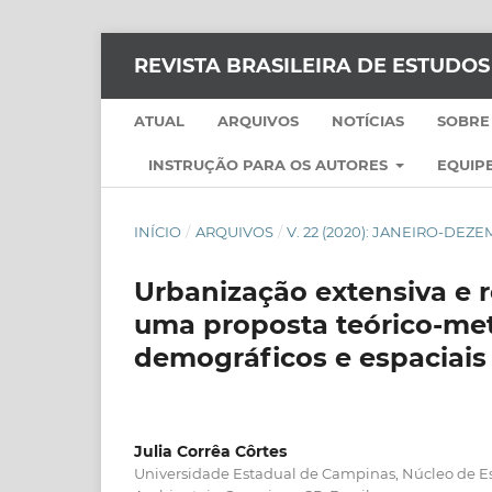
REVISTA BRASILEIRA DE ESTUDO
ATUAL
ARQUIVOS
NOTÍCIAS
SOBRE
INSTRUÇÃO PARA OS AUTORES
EQUIPE
INÍCIO
/
ARQUIVOS
/
V. 22 (2020): JANEIRO-DEZ
Urbanização extensiva e 
uma proposta teórico-me
demográficos e espaciais
Julia Corrêa Côrtes
Universidade Estadual de Campinas, Núcleo de E