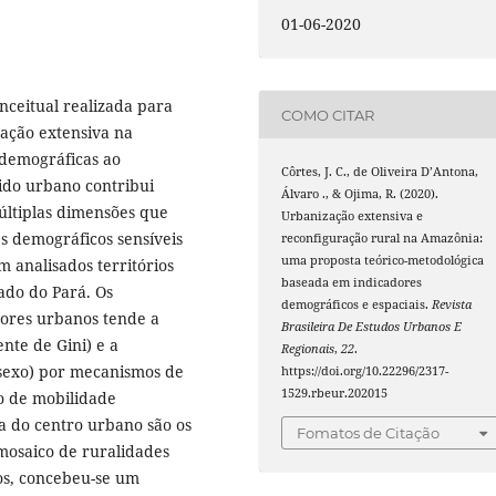
01-06-2020
nceitual realizada para
COMO CITAR
zação extensiva na
demográficas ao
Côrtes, J. C., de Oliveira D’Antona,
ido urbano contribui
Álvaro ., & Ojima, R. (2020).
últiplas dimensões que
Urbanização extensiva e
 demográficos sensíveis
reconfiguração rural na Amazônia:
uma proposta teórico-metodológica
m analisados territórios
baseada em indicadores
tado do Pará. Os
demográficos e espaciais.
Revista
ores urbanos tende a
Brasileira De Estudos Urbanos E
ente de Gini) e a
Regionais
,
22
.
sexo) por mecanismos de
https://doi.org/10.22296/2317-
1529.rbeur.202015
xo de mobilidade
a do centro urbano são os
Fomatos de Citação
mosaico de ruralidades
os, concebeu-se um