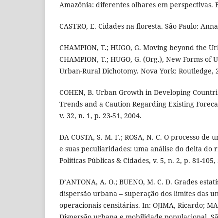
Amazônia: diferentes olhares em perspectivas.
CASTRO, E. Cidades na floresta. São Paulo: Ann
CHAMPION, T.; HUGO, G. Moving beyond the Urb
CHAMPION, T.; HUGO, G. (Org.), New Forms of U
Urban-Rural Dichotomy. Nova York: Routledge, 2
COHEN, B. Urban Growth in Developing Countrie
Trends and a Caution Regarding Existing Forec
v. 32, n. 1, p. 23-51, 2004.
DA COSTA, S. M. F.; ROSA, N. C. O processo de 
e suas peculiaridades: uma análise do delta do 
Políticas Públicas & Cidades, v. 5, n. 2, p. 81-105,
D’ANTONA, A. O.; BUENO, M. C. D. Grades estatí
dispersão urbana – superação dos limites das un
operacionais censitárias. In: OJIMA, Ricardo; 
Dispersão urbana e mobilidade populacional. São