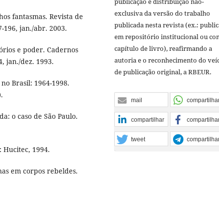
publicação e distribuição não-
exclusiva da versão do trabalho
lhos fantasmas. Revista de
publicada nesta revista (ex.: publi
7-196, jan./abr. 2003.
em repositório institucional ou c
capítulo de livro), reafirmando a
tórios e poder. Cadernos
autoria e o reconhecimento do veí
4, jan./dez. 1993.
de publicação original, a RBEUR.
 no Brasil: 1964-1998.
.
mail
compartilha
a: o caso de São Paulo.
compartilhar
compartilha
tweet
compartilha
 Hucitec, 1994.
nas em corpos rebeldes.