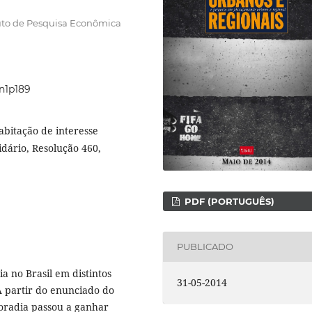
tuto de Pesquisa Econômica
6n1p189
abitação de interesse
idário, Resolução 460,
PDF (PORTUGUÊS)
PUBLICADO
a no Brasil em distintos
31-05-2014
A partir do enunciado do
moradia passou a ganhar