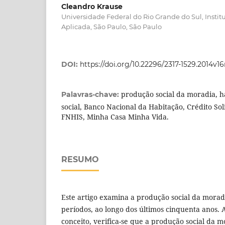
Cleandro Krause
Universidade Federal do Rio Grande do Sul, Insti
Aplicada, São Paulo, São Paulo
DOI:
https://doi.org/10.22296/2317-1529.2014v1
produção social da moradia, h
Palavras-chave:
social, Banco Nacional da Habitação, Crédito Sol
FNHIS, Minha Casa Minha Vida.
RESUMO
Este artigo examina a produção social da moradi
períodos, ao longo dos últimos cinquenta anos. 
conceito, verifica-se que a produção social da 