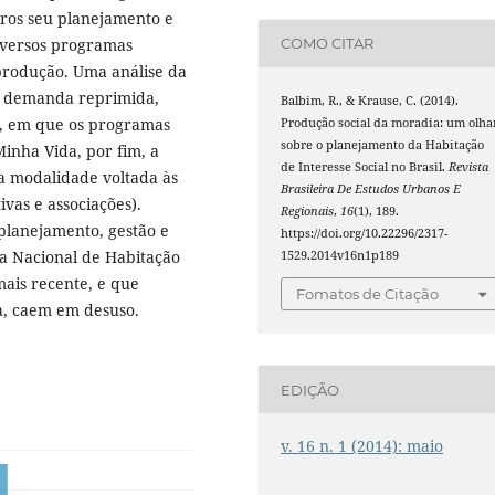
aros seu planejamento e
diversos programas
COMO CITAR
 produção. Uma análise da
e demanda reprimida,
Balbim, R., & Krause, C. (2014).
os, em que os programas
Produção social da moradia: um olha
sobre o planejamento da Habitação
nha Vida, por fim, a
de Interesse Social no Brasil.
Revista
na modalidade voltada às
Brasileira De Estudos Urbanos E
ivas e associações).
Regionais
,
16
(1), 189.
 planejamento, gestão e
https://doi.org/10.22296/2317-
ma Nacional de Habitação
1529.2014v16n1p189
mais recente, e que
Fomatos de Citação
a, caem em desuso.
EDIÇÃO
v. 16 n. 1 (2014): maio