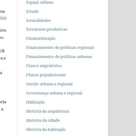
Espaço urbano
Estado
uma
tion
Estatalidades
Estruturas produtivas
ista
s:
Financeirização
Financiamento de políticas regionais
EUR
Financiamento de políticas urbanas
ra e
Fluxos migratórios
 a
Fluxos populacionais
Gestão urbana e regional
Governança urbana e regional
oria
Habitação
 a
História da arquitetura
História da cidade
História da habitação