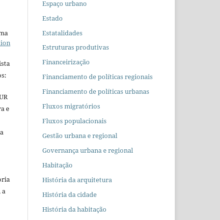
Espaço urbano
Estado
Estatalidades
uma
tion
Estruturas produtivas
Financeirização
ista
s:
Financiamento de políticas regionais
Financiamento de políticas urbanas
EUR
Fluxos migratórios
ra e
Fluxos populacionais
 a
Gestão urbana e regional
Governança urbana e regional
Habitação
oria
História da arquitetura
 a
História da cidade
História da habitação