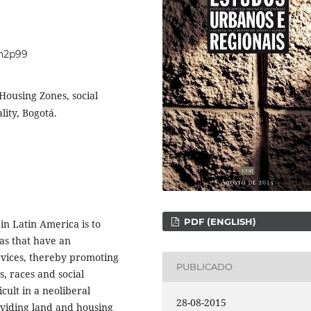
7n2p99
 Housing Zones, social
lity, Bogotá.
PDF (ENGLISH)
in Latin America is to
as that have an
rvices, thereby promoting
PUBLICADO
s, races and social
cult in a neoliberal
28-08-2015
roviding land and housing