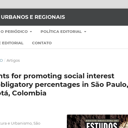
S URBANOS E REGIONAIS
 O PERIÓDICO
POLÍTICA EDITORIAL
 EDITORIAL
CONTATO
TO
/
Artigos
s for promoting social interest
bligatory percentages in São Paulo
otá, Colombia
tura e Urbanismo, São