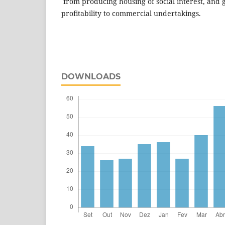
from producing housing of social interest, and
profitability to commercial undertakings.
DOWNLOADS