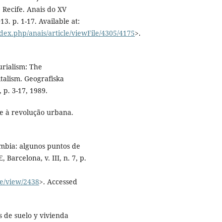
Recife. Anais do XV
. p. 1-17. Available at:
ex.php/anais/article/viewFile/4305/4175
>.
rialism: The
talism. Geografiska
 p. 3-17, 1989.
de à revolução urbana.
bia: algunos puntos de
Barcelona, v. III, n. 7, p.
le/view/2438
>. Accessed
 de suelo y vivienda