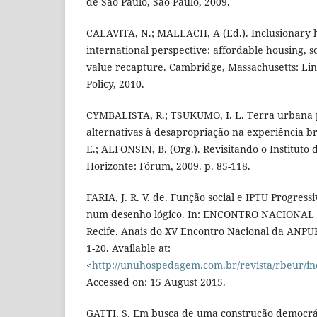
de São Paulo, São Paulo, 2009.
CALAVITA, N.; MALLACH, A (Ed.). Inclusionary 
international perspective: affordable housing, so
value recapture. Cambridge, Massachusetts: Linc
Policy, 2010.
CYMBALISTA, R.; TSUKUMO, I. L. Terra urbana p
alternativas à desapropriação na experiência b
E.; ALFONSIN, B. (Org.). Revisitando o Instituto
Horizonte: Fórum, 2009. p. 85-118.
FARIA, J. R. V. de. Função social e IPTU Progress
num desenho lógico. In: ENCONTRO NACIONAL D
Recife. Anais do XV Encontro Nacional da ANPUR
1-20. Available at:
<
http://unuhospedagem.com.br/revista/rbeur/in
Accessed on: 15 August 2015.
GATTI, S. Em busca de uma construção democrát