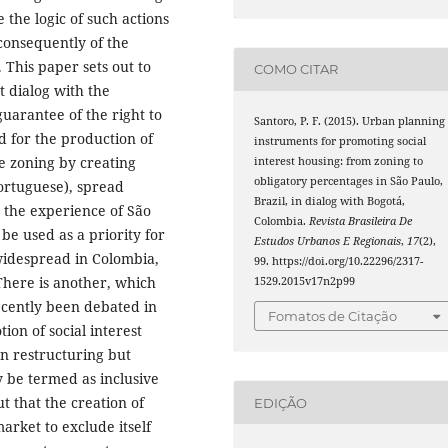
the logic of such actions
consequently of the
 This paper sets out to
COMO CITAR
t dialog with the
uarantee of the right to
Santoro, P. F. (2015). Urban planning
nd for the production of
instruments for promoting social
he zoning by creating
interest housing: from zoning to
obligatory percentages in São Paulo,
Portuguese), spread
Brazil, in dialog with Bogotá,
 the experience of São
Colombia.
Revista Brasileira De
 be used as a priority for
Estudos Urbanos E Regionais
,
17
(2),
 widespread in Colombia,
99. https://doi.org/10.22296/2317-
There is another, which
1529.2015v17n2p99
ecently been debated in
Fomatos de Citação
ion of social interest
an restructuring but
y be termed as inclusive
ut that the creation of
EDIÇÃO
market to exclude itself