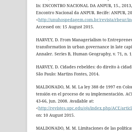
In: ENCONTRO NACIONAL DA ANPUR, 15., 2013, 
Encontro Nacional da ANPUR. Recife: ANPUR, 2013
<
http://unuhospedagem.com.br/revista/rbeur/ind
Accessed on: 15 August 2015.
HARVEY, D. From Managerialism to Entrepreneu
transformation in urban governance in late capi
Annaler. Series B, Human Geography, v. 71, n. 1,
HARVEY, D. Cidades rebeldes: do direito à cida
São Paulo: Martins Fontes, 2014.
MALDONADO, M. M. La ley 388 de 1997 en Colom
tensión en el proceso de su implementación. ACE, 
43-66, jun. 2008. Available at:
<
http://revistes.upc.edu/ojs/index.php/ACE/artic
on: 10 August 2015.
MALDONADO, M. M. Limitaciones de las políticas