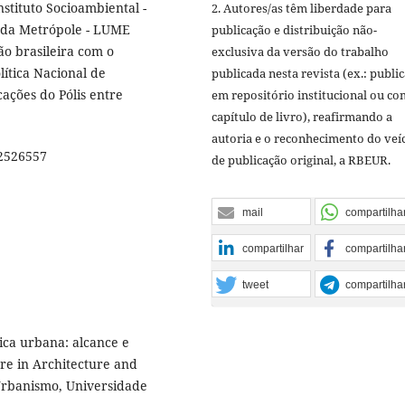
nstituto Socioambiental -
2. Autores/as têm liberdade para
 da Metrópole - LUME
publicação e distribuição não-
o brasileira com o
exclusiva da versão do trabalho
ítica Nacional de
publicada nesta revista (ex.: publi
cações do Pólis entre
em repositório institucional ou c
capítulo de livro), reafirmando a
autoria e o reconhecimento do veí
02526557
de publicação original, a RBEUR.
mail
compartilha
compartilhar
compartilha
tweet
compartilha
ica urbana: alcance e
tre in Architecture and
Urbanismo, Universidade