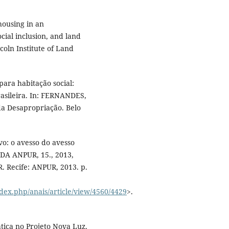
housing in an
cial inclusion, and land
oln Institute of Land
ara habitação social:
rasileira. In: FERNANDES,
 da Desapropriação. Belo
ivo: o avesso do avesso
A ANPUR, 15., 2013,
. Recife: ANPUR, 2013. p.
dex.php/anais/article/view/4560/4429
>.
ica no Projeto Nova Luz.