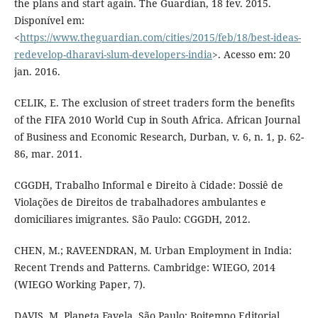
the plans and start again. The Guardian, 18 fev. 2015.
Disponível em:
<
https://www.theguardian.com/cities/2015/feb/18/best-ideas-
redevelop-dharavi-slum-developers-india
>. Acesso em: 20
jan. 2016.
CELIK, E. The exclusion of street traders form the benefits
of the FIFA 2010 World Cup in South Africa. African Journal
of Business and Economic Research, Durban, v. 6, n. 1, p. 62-
86, mar. 2011.
CGGDH, Trabalho Informal e Direito à Cidade: Dossiê de
Violações de Direitos de trabalhadores ambulantes e
domiciliares imigrantes. São Paulo: CGGDH, 2012.
CHEN, M.; RAVEENDRAN, M. Urban Employment in India:
Recent Trends and Patterns. Cambridge: WIEGO, 2014
(WIEGO Working Paper, 7).
DAVIS, M. Planeta Favela. São Paulo: Boitempo Editorial,