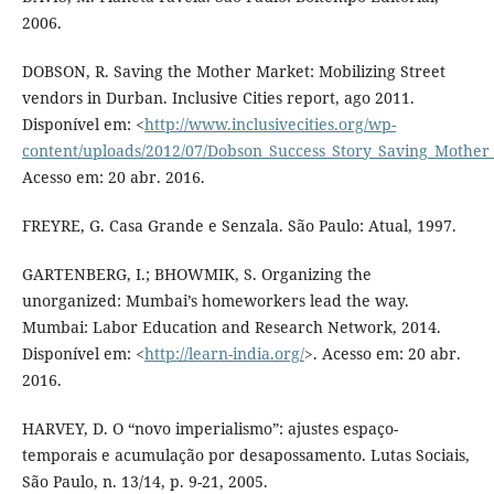
2006.
DOBSON, R. Saving the Mother Market: Mobilizing Street
vendors in Durban. Inclusive Cities report, ago 2011.
Disponível em: <
http://www.inclusivecities.org/wp-
content/uploads/2012/07/Dobson_Success_Story_Saving_Mother
Acesso em: 20 abr. 2016.
FREYRE, G. Casa Grande e Senzala. São Paulo: Atual, 1997.
GARTENBERG, I.; BHOWMIK, S. Organizing the
unorganized: Mumbai’s homeworkers lead the way.
Mumbai: Labor Education and Research Network, 2014.
Disponível em: <
http://learn-india.org/
>. Acesso em: 20 abr.
2016.
HARVEY, D. O “novo imperialismo”: ajustes espaço-
temporais e acumulação por desapossamento. Lutas Sociais,
São Paulo, n. 13/14, p. 9-21, 2005.