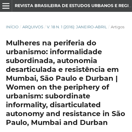
REVISTA BRASILEIRA DE ESTUDOS URBANOS E REGIONAIS
INÍCIO
/
ARQUIVOS
/
V. 18 N. 1 (2016): JANEIRO-ABRIL
/
Artigos
Mulheres na periferia do
urbanismo: informalidade
subordinada, autonomia
desarticulada e resistência em
Mumbai, São Paulo e Durban |
Women on the periphery of
urbanism: subordinate
informality, disarticulated
autonomy and resistance in São
Paulo, Mumbai and Durban