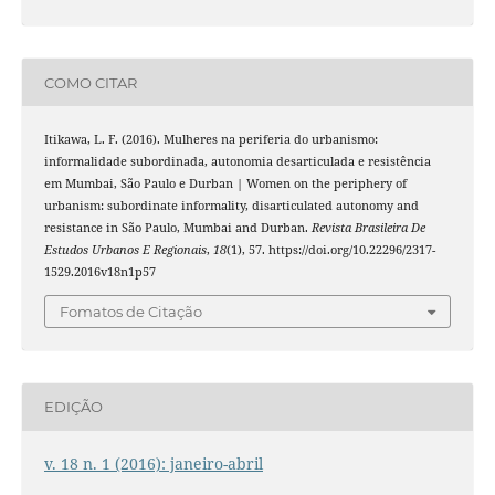
COMO CITAR
Itikawa, L. F. (2016). Mulheres na periferia do urbanismo:
informalidade subordinada, autonomia desarticulada e resistência
em Mumbai, São Paulo e Durban | Women on the periphery of
urbanism: subordinate informality, disarticulated autonomy and
resistance in São Paulo, Mumbai and Durban.
Revista Brasileira De
Estudos Urbanos E Regionais
,
18
(1), 57. https://doi.org/10.22296/2317-
1529.2016v18n1p57
Fomatos de Citação
EDIÇÃO
v. 18 n. 1 (2016): janeiro-abril