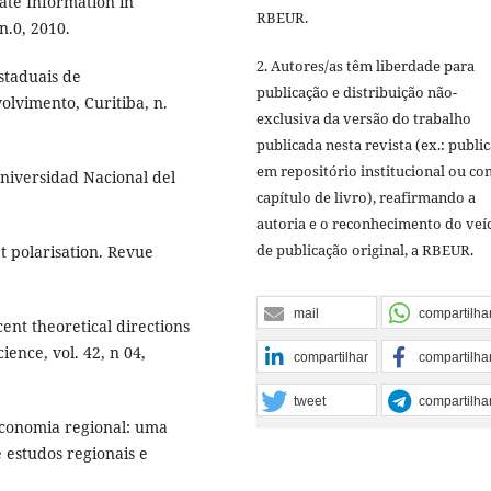
te Information in
RBEUR.
n.0, 2010.
2. Autores/as têm liberdade para
estaduais de
publicação e distribuição não-
lvimento, Curitiba, n.
exclusiva da versão do trabalho
publicada nesta revista (ex.: publi
em repositório institucional ou c
Universidad Nacional del
capítulo de livro), reafirmando a
autoria e o reconhecimento do veí
de publicação original, a RBEUR.
 polarisation. Revue
mail
compartilha
ent theoretical directions
ence, vol. 42, n 04,
compartilhar
compartilha
tweet
compartilha
economia regional: uma
e estudos regionais e