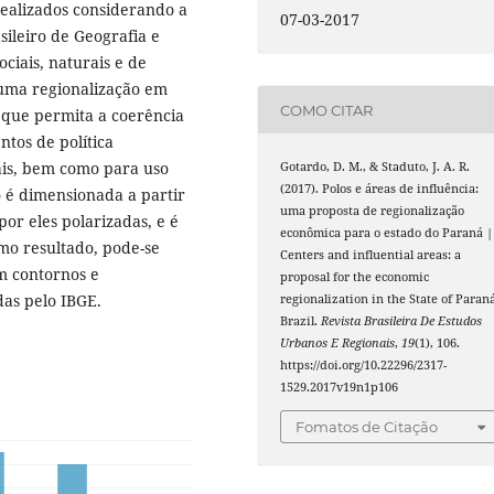
realizados considerando a
07-03-2017
sileiro de Geografia e
ociais, naturais e de
 uma regionalização em
COMO CITAR
 que permita a coerência
ntos de política
ais, bem como para uso
Gotardo, D. M., & Staduto, J. A. R.
(2017). Polos e áreas de influência:
o é dimensionada a partir
uma proposta de regionalização
por eles polarizadas, e é
econômica para o estado do Paraná |
mo resultado, pode-se
Centers and influential areas: a
m contornos e
proposal for the economic
das pelo IBGE.
regionalization in the State of Paraná
Brazil.
Revista Brasileira De Estudos
Urbanos E Regionais
,
19
(1), 106.
https://doi.org/10.22296/2317-
1529.2017v19n1p106
Fomatos de Citação