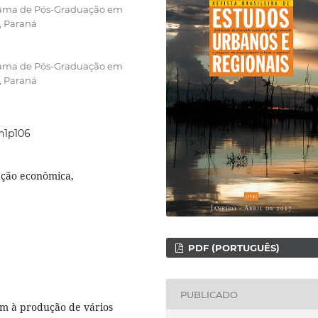
grama de Pós-Graduação em
, Paraná
grama de Pós-Graduação em
, Paraná
9n1p106
ação econômica,
PDF (PORTUGUÊS)
PUBLICADO
am à produção de vários