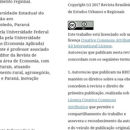
imento regional.
Copyright (c) 2017 Revista Brasilei
de Estudos Urbanos e Regionais
ersidade Estadual do
ção em
oledo, Paraná
la Universidade Federal
Este trabalho está licenciado sob 
da pela Universidade
licença
Creative Commons Attribu
as (Economia Aplicada)
4.0 International License
.
nte é professor associado
Autores/as que publicam nesta rev
ditor da Revista de
concordam com os seguintes termo
na área de Economia, com
turais, atuando
1. Autores/as que publicam na RB
mento rural, agronegócio,
 e Paraná, inovação
mantêm os direitos sobre a sua ob
concedem à revista o direito de
primeira publicação, realizada sob
Licença Creative Commons
Attribution
que permite o
compartilhamento do trabalho e
assevera o reconhecimento da aut
e do veículo de publicação original,