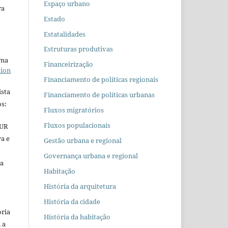
Espaço urbano
ra
Estado
Estatalidades
Estruturas produtivas
uma
Financeirização
tion
Financiamento de políticas regionais
ista
Financiamento de políticas urbanas
s:
Fluxos migratórios
Fluxos populacionais
EUR
ra e
Gestão urbana e regional
Governança urbana e regional
 a
Habitação
História da arquitetura
História da cidade
oria
História da habitação
 a