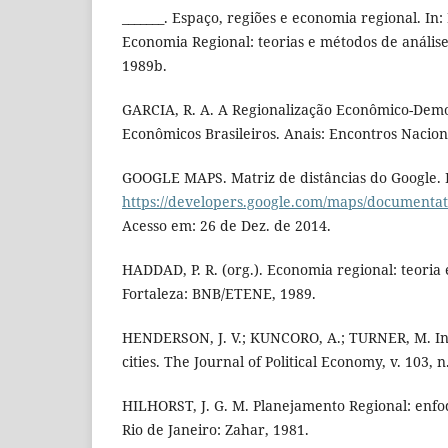
_______. Espaço, regiões e economia regional. In:
Economia Regional: teorias e métodos de análise
1989b.
GARCIA, R. A. A Regionalização Econômico-Demo
Econômicos Brasileiros. Anais: Encontros Nacion
GOOGLE MAPS. Matriz de distâncias do Google. 
https://developers.google.com/maps/documentat
Acesso em: 26 de Dez. de 2014.
HADDAD, P. R. (org.). Economia regional: teoria 
Fortaleza: BNB/ETENE, 1989.
HENDERSON, J. V.; KUNCORO, A.; TURNER, M. In
cities. The Journal of Political Economy, v. 103, n
HILHORST, J. G. M. Planejamento Regional: enfoq
Rio de Janeiro: Zahar, 1981.