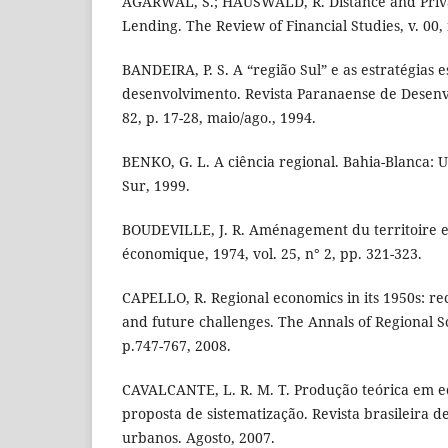
AGARWAL, S.; HAUSWALD, R. Distance and Priva
Lending. The Review of Financial Studies, v. 00, 
BANDEIRA, P. S. A “região Sul” e as estratégias 
desenvolvimento. Revista Paranaense de Desenvo
82, p. 17-28, maio/ago., 1994.
BENKO, G. L. A ciência regional. Bahia-Blanca: 
Sur, 1999.
BOUDEVILLE, J. R. Aménagement du territoire et
économique, 1974, vol. 25, n° 2, pp. 321-323.
CAPELLO, R. Regional economics in its 1950s: rec
and future challenges. The Annals of Regional Sci
p.747-767, 2008.
CAVALCANTE, L. R. M. T. Produção teórica em 
proposta de sistematização. Revista brasileira d
urbanos. Agosto, 2007.