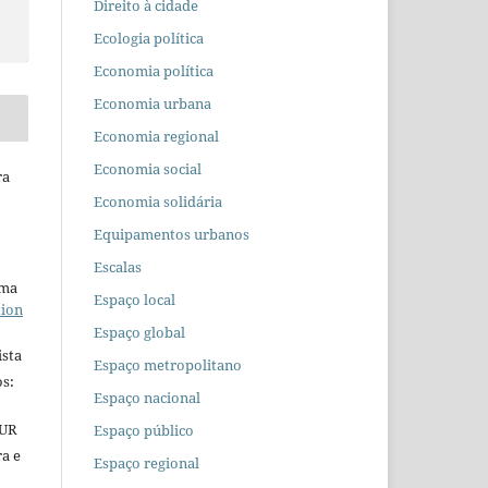
Direito à cidade
Ecologia política
Economia política
Economia urbana
Economia regional
Economia social
ra
Economia solidária
Equipamentos urbanos
Escalas
uma
Espaço local
tion
Espaço global
ista
Espaço metropolitano
s:
Espaço nacional
EUR
Espaço público
ra e
Espaço regional