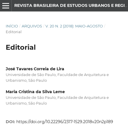
REVISTA BRASILEIRA DE ESTUDOS URBANOS E REGIONAIS
INÍCIO
/
ARQUIVOS
/
V. 20 N. 2 (2018): MAIO-AGOSTO
/
Editorial
Editorial
José Tavares Correia de Lira
Universidade de São Paulo, Faculdade de Arquitetura e
Urbanismo, São Paulo
Maria Cristina da Silva Leme
Universidade de São Paulo, Faculdade de Arquitetura e
Urbanismo, São Paulo
DOI:
https://doi.org/10.22296/2317-1529.2018v20n2p189