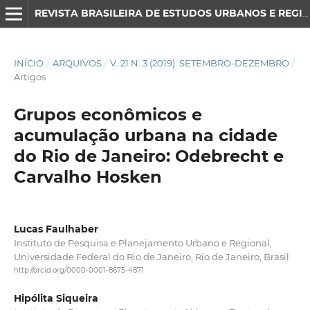
REVISTA BRASILEIRA DE ESTUDOS URBANOS E REGIONAIS
INÍCIO
/
ARQUIVOS
/
V. 21 N. 3 (2019): SETEMBRO-DEZEMBRO
/
Artigos
Grupos econômicos e
acumulação urbana na cidade
do Rio de Janeiro: Odebrecht e
Carvalho Hosken
Lucas Faulhaber
Instituto de Pesquisa e Planejamento Urbano e Regional,
Universidade Federal do Rio de Janeiro, Rio de Janeiro, Brasil
http://orcid.org/0000-0001-8675-4871
Hipólita Siqueira