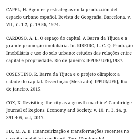
CAPEL, H. Agentes y estrategias en la producción del
espacio urbano español. Revista de Geografía, Barcelona, v.
VII , n. 1-2, p. 19-56, 1974.
CARDOSO, A. L. O espaço do capital: A Barra da Tijuca e a
grande promoção imobiliária. In: RIBEIRO, L. C. Q. Produção
Imobiliária e uso do solo urbano: estudos das relações entre
capital e propriedade. Rio de Janeiro: IPPUR/ UFRJ,1987.
COSENTINO, R. Barra da Tijuca e o projeto olímpico: a
cidade do capital. Dissertação (Mestrado)–IPPUR/UFRJ, Rio
de Janeiro, 2015.
COX, K. Revisiting ‘the city as a growth machine’ Cambridge
Journal of Regions, Economy and Society, v. 10, n. 3, 14, p.
391-405, oct, 2017.
FIX, M. A. B. Financeirização e transformações recentes no
circuito imobiliário no Brasil. Tese (Doutorado) –