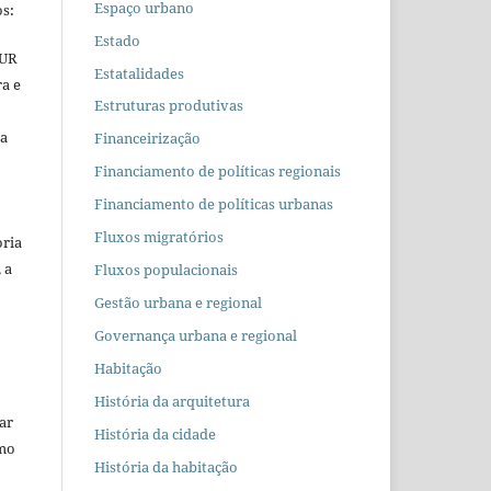
Espaço urbano
s:
Estado
EUR
Estatalidades
ra e
Estruturas produtivas
 a
Financeirização
Financiamento de políticas regionais
Financiamento de políticas urbanas
Fluxos migratórios
oria
 a
Fluxos populacionais
Gestão urbana e regional
Governança urbana e regional
Habitação
História da arquitetura
car
História da cidade
omo
História da habitação