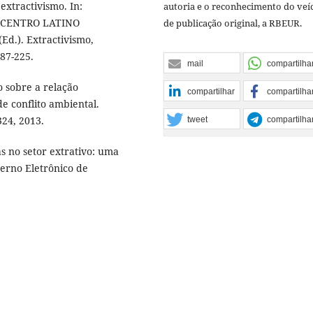
extractivismo. In:
autoria e o reconhecimento do veí
 CENTRO LATINO
de publicação original, a RBEUR.
.). Extractivismo,
187-225.
mail
compartilha
o sobre a relação
compartilhar
compartilha
e conflito ambiental.
324, 2013.
tweet
compartilha
s no setor extrativo: uma
derno Eletrônico de