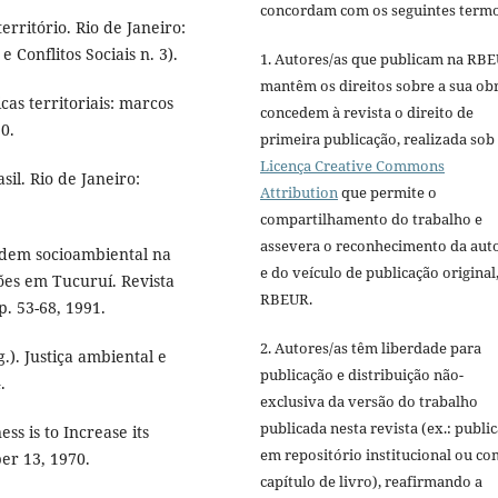
concordam com os seguintes termo
erritório. Rio de Janeiro:
 Conflitos Sociais n. 3).
1. Autores/as que publicam na RB
mantêm os direitos sobre a sua ob
cas territoriais: marcos
concedem à revista o direito de
0.
primeira publicação, realizada sob
Licença Creative Commons
il. Rio de Janeiro:
Attribution
que permite o
compartilhamento do trabalho e
assevera o reconhecimento da aut
rdem socioambiental na
e do veículo de publicação original,
es em Tucuruí. Revista
RBEUR.
p. 53-68, 1991.
2. Autores/as têm liberdade para
). Justiça ambiental e
publicação e distribuição não-
.
exclusiva da versão do trabalho
publicada nesta revista (ex.: publi
ss is to Increase its
em repositório institucional ou c
er 13, 1970.
capítulo de livro), reafirmando a