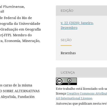
al Fluminense,
EDIÇÃO
sil
e Federal do Rio de
v. 22 (2020): Janeiro-
eografia da Universidade
Dezembro
s-Graduação em Geografia
erj-FFP). Membro do
SEÇÃO
ca, Economia, Mineração,
Resenhas
LICENÇA
os caras de la misma
Este trabalho está licenciado sob 
JO SOBRE ALTERNATIVAS
licença
Creative Commons Attribu
: AbyaYala, Fundación
4.0 International License
.
Autores/as que publicam nesta rev