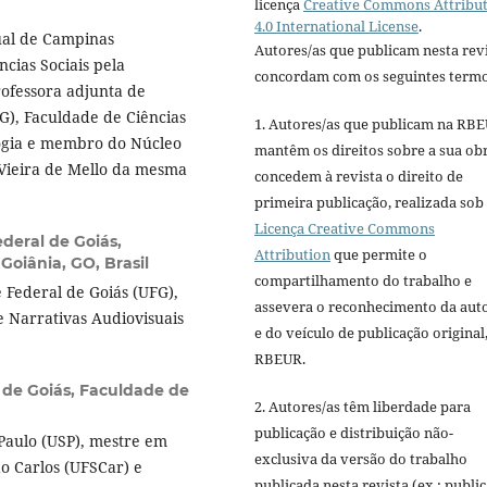
licença
Creative Commons Attribu
4.0 International License
.
ual de Campinas
Autores/as que publicam nesta rev
cias Sociais pela
concordam com os seguintes termo
rofessora adjunta de
G), Faculdade de Ciências
1. Autores/as que publicam na RB
logia e membro do Núcleo
mantêm os direitos sobre a sua ob
 Vieira de Mello da mesma
concedem à revista o direito de
primeira publicação, realizada sob
Licença Creative Commons
deral de Goiás,
Attribution
que permite o
oiânia, GO, Brasil
compartilhamento do trabalho e
 Federal de Goiás (UFG),
assevera o reconhecimento da aut
e Narrativas Audiovisuais
e do veículo de publicação original,
RBEUR.
 de Goiás, Faculdade de
2. Autores/as têm liberdade para
publicação e distribuição não-
Paulo (USP), mestre em
exclusiva da versão do trabalho
ão Carlos (UFSCar) e
publicada nesta revista (ex.: publi