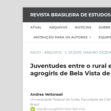
REVISTA BRASILEIRA DE ESTUDO
ATUAL
ARQUIVOS
NOTÍCIAS
SOBRE
INSTRUÇÃO PARA OS AUTORES
EQUIPE
INÍCIO
/
ARQUIVOS
/
V. 23 (2021): JANEIRO-DEZ
Juventudes entre o rural 
agrogirls de Bela Vista de
Andrea Vettorassi
Universidade Federal de Goiás, Faculdade de Ciênc
Brasil
https://orcid.org/0000-0002-5615-4100