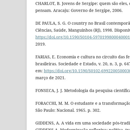
CHARLOT, B. Jovens de Sergipe: quem são eles,
pensam. Aracaju: Governo de Sergipe, 2006.
DE PAULA, S. G. O country no Brasil contemporân
Ciências, Saúde, Manguinhos (RJ), 1998. Disponí
https://doi.org/10.1590/S0104-597019980004000
2019.
FARIAS, E. Economia e cultura no circuito das f
brasileiras. Sociedade e Estado, v. 20, n. 3, p. 6
em:
https://doi.org/10.1590/S0102-69922005000
março de 2021.
FONSECA, J. J. Metodologia da pesquisa científic
FORACCHI, M. M. O estudante e a transformação 
São Paulo: Nacional. 1965. p. 302.
GIDDENS, A. A vida em uma sociedade pós-tradic
GIDDENS A. Modernização reflexiva: política, tra