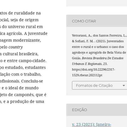
xtos de ruralidade na
cial, seja de origem
COMO CITAR
is do universo rural em
ica agrícola. A juventude
Vettorassi, A., dos Santos Ferreira, L.
upagem modernizante,
& Sofiati, F. M. . (2021). Juventudes
 pelo
country
entre o rural e o urbano: o caso dos
agroboys e agrogirls de Bela Vista de
 cultural brasileira,
Goiás.
Revista Brasileira De Estudos
no e entre campo-cidade.
Urbanos E Regionais
,
23
.
po estudado, estudantes
https://doi.org/10.22296/2317-
elação com o trabalho,
1529.rbeur.202112pt
ofissionais. Concluiu-se
Fomatos de Citação
e e o ideal de mundo
jeto de camponês, que é
do, e a produção de uma
EDIÇÃO
v. 23 (2021): Janeiro-