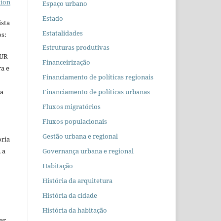
tion
Espaço urbano
Estado
ista
Estatalidades
s:
Estruturas produtivas
EUR
Financeirização
ra e
Financiamento de políticas regionais
 a
Financiamento de políticas urbanas
Fluxos migratórios
Fluxos populacionais
Gestão urbana e regional
oria
 a
Governança urbana e regional
Habitação
História da arquitetura
História da cidade
História da habitação
car