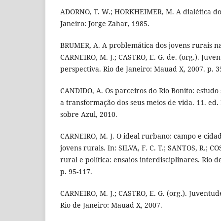
ADORNO, T. W.; HORKHEIMER, M. A dialética do 
Janeiro: Jorge Zahar, 1985.
BRUMER, A. A problemática dos jovens rurais n
CARNEIRO, M. J.; CASTRO, E. G. de. (org.). Juve
perspectiva. Rio de Janeiro: Mauad X, 2007. p. 3
CANDIDO, A. Os parceiros do Rio Bonito: estudo s
a transformação dos seus meios de vida. 11. ed.
sobre Azul, 2010.
CARNEIRO, M. J. O ideal rurbano: campo e cida
jovens rurais. In: SILVA, F. C. T.; SANTOS, R.; CO
rural e política: ensaios interdisciplinares. Rio 
p. 95-117.
CARNEIRO, M. J.; CASTRO, E. G. (org.). Juventud
Rio de Janeiro: Mauad X, 2007.