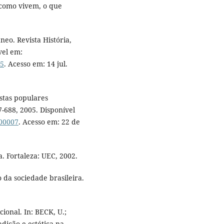
 como vivem, o que
eo. Revista História,
vel em:
15
. Acesso em: 14 jul.
estas populares
47-688, 2005. Disponível
300007
. Acesso em: 22 de
a. Fortaleza: UEC, 2002.
da sociedade brasileira.
ional. In: BECK, U.;
dição e estética na