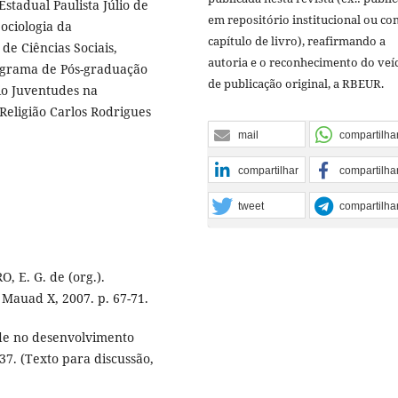
stadual Paulista Júlio de
em repositório institucional ou c
ociologia da
capítulo de livro), reafirmando a
de Ciências Sociais,
autoria e o reconhecimento do veí
ograma de Pós-graduação
de publicação original, a RBEUR.
io Juventudes na
eligião Carlos Rodrigues
mail
compartilha
compartilhar
compartilha
tweet
compartilha
, E. G. de (org.).
 Mauad X, 2007. p. 67-71.
de no desenvolvimento
37. (Texto para discussão,