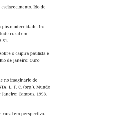
esclarecimento. Rio de
a pós-modernidade. In:
ntude rural em
5-51.
obre o caipira paulista e
 Rio de Janeiro: Ouro
de no imaginário de
STA, L. F. C. (org.). Mundo
de Janeiro: Campus, 1998.
e rural em perspectiva.