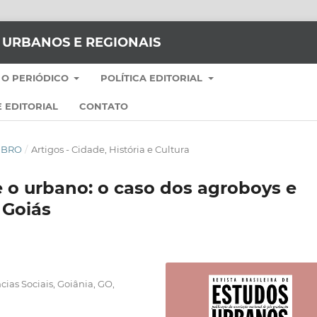
S URBANOS E REGIONAIS
 O PERIÓDICO
POLÍTICA EDITORIAL
 EDITORIAL
CONTATO
EMBRO
/
Artigos - Cidade, História e Cultura
e o urbano: o caso dos agroboys e
 Goiás
ias Sociais, Goiânia, GO,