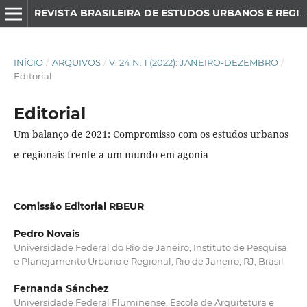
REVISTA BRASILEIRA DE ESTUDOS URBANOS E REGIONAIS
INÍCIO
/
ARQUIVOS
/
V. 24 N. 1 (2022): JANEIRO-DEZEMBRO
/
Editorial
Editorial
Um balanço de 2021: Compromisso com os estudos urbanos
e regionais frente a um mundo em agonia
Comissão Editorial RBEUR
Pedro Novais
Universidade Federal do Rio de Janeiro, Instituto de Pesquisa
e Planejamento Urbano e Regional, Rio de Janeiro, RJ, Brasil
Fernanda Sánchez
Universidade Federal Fluminense, Escola de Arquitetura e