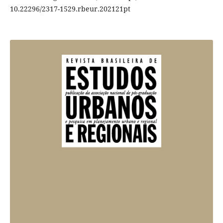
10.22296/2317-1529.rbeur.202121pt