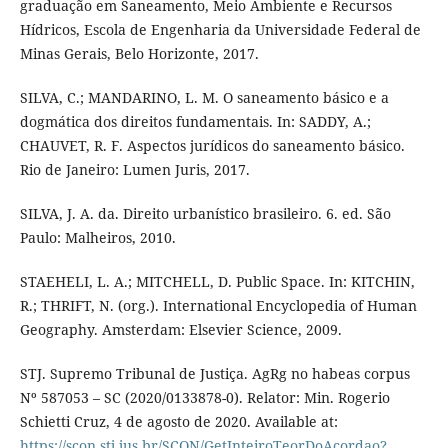
graduação em Saneamento, Meio Ambiente e Recursos
Hídricos, Escola de Engenharia da Universidade Federal de
Minas Gerais, Belo Horizonte, 2017.
SILVA, C.; MANDARINO, L. M. O saneamento básico e a
dogmática dos direitos fundamentais. In: SADDY, A.;
CHAUVET, R. F. Aspectos jurídicos do saneamento básico.
Rio de Janeiro: Lumen Juris, 2017.
SILVA, J. A. da. Direito urbanístico brasileiro. 6. ed. São
Paulo: Malheiros, 2010.
STAEHELI, L. A.; MITCHELL, D. Public Space. In: KITCHIN,
R.; THRIFT, N. (org.). International Encyclopedia of Human
Geography. Amsterdam: Elsevier Science, 2009.
STJ. Supremo Tribunal de Justiça. AgRg no habeas corpus
Nº 587053 – SC (2020/0133878-0). Relator: Min. Rogerio
Schietti Cruz, 4 de agosto de 2020. Available at:
https://scon.stj.jus.br/SCON/GetInteiroTeorDoAcordao?