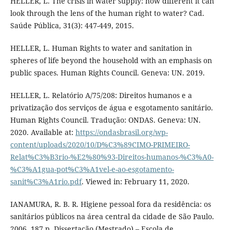
HELLER, L. The crisis in water supply: how different it can
look through the lens of the human right to water? Cad.
Saúde Pública, 31(3): 447-449, 2015.
HELLER, L. Human Rights to water and sanitation in
spheres of life beyond the household with an emphasis on
public spaces. Human Rights Council. Geneva: UN. 2019.
HELLER, L. Relatório A/75/208: Direitos humanos e a
privatização dos serviços de água e esgotamento sanitário.
Human Rights Council. Tradução: ONDAS. Geneva: UN.
2020. Available at:
https://ondasbrasil.org/wp-
content/uploads/2020/10/D%C3%89CIMO-PRIMEIRO-
Relat%C3%B3rio-%E2%80%93-Direitos-humanos-%C3%A0-
%C3%A1gua-pot%C3%A1vel-e-ao-esgotamento-
sanit%C3%A1rio.pdf
. Viewed in: February 11, 2020.
IANAMURA, R. B. R. Higiene pessoal fora da residência: os
sanitários públicos na área central da cidade de São Paulo.
2006. 187 p. Dissertação (Mestrado) – Escola de