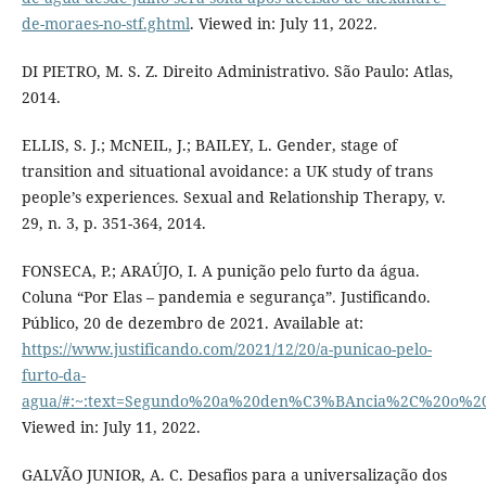
de-moraes-no-stf.ghtml
. Viewed in: July 11, 2022.
DI PIETRO, M. S. Z. Direito Administrativo. São Paulo: Atlas,
2014.
ELLIS, S. J.; McNEIL, J.; BAILEY, L. Gender, stage of
transition and situational avoidance: a UK study of trans
people’s experiences. Sexual and Relationship Therapy, v.
29, n. 3, p. 351-364, 2014.
FONSECA, P.; ARAÚJO, I. A punição pelo furto da água.
Coluna “Por Elas – pandemia e segurança”. Justificando.
Público, 20 de dezembro de 2021. Available at:
https://www.justificando.com/2021/12/20/a-punicao-pelo-
furto-da-
agua/#:~:text=Segundo%20a%20den%C3%BAncia%2C%20o%20c
Viewed in: July 11, 2022.
GALVÃO JUNIOR, A. C. Desafios para a universalização dos