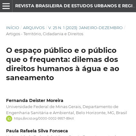
REVISTA BRASILEIRA DE ESTUDOS URBANOS E REGIONAIS
INÍCIO
/
ARQUIVOS
/
V. 25 N. 1 (2023): JANEIRO-DEZEMBRO
/
Artigos - Território, Cidadania e Direitos
O espaço público e o público
que o frequenta: dilemas dos
direitos humanos à água e ao
saneamento
Fernanda Deister Moreira
Universidade Federal de Minas Gerais, Departamento de
Engenharia Sanitária e Ambiental, Belo Horizonte, MG, Brasil
https://orcid.org/0000-0002-9957-894X
Paula Rafaela Silva Fonseca