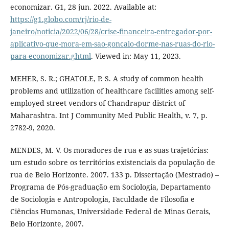
economizar. G1, 28 jun. 2022. Available at:
https://g1.globo.com/rj/rio-de-
janeiro/noticia/2022/06/28/crise-financeira-entregador-por-
aplicativo-que-mora-em-sao-goncalo-dorme-nas-ruas-do-rio-
para-economizar.ghtml
. Viewed in: May 11, 2023.
MEHER, S. R.; GHATOLE, P. S. A study of common health
problems and utilization of healthcare facilities among self-
employed street vendors of Chandrapur district of
Maharashtra. Int J Community Med Public Health, v. 7, p.
2782-9, 2020.
MENDES, M. V. Os moradores de rua e as suas trajetórias:
um estudo sobre os territórios existenciais da população de
rua de Belo Horizonte. 2007. 133 p. Dissertação (Mestrado) –
Programa de Pós-graduação em Sociologia, Departamento
de Sociologia e Antropologia, Faculdade de Filosofia e
Ciências Humanas, Universidade Federal de Minas Gerais,
Belo Horizonte, 2007.