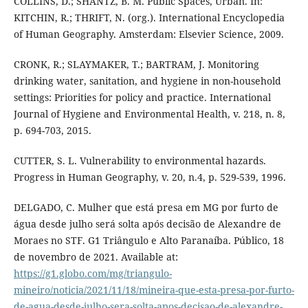
COLLINS, D.; SHANTZ, B. M. Public Spaces, Urban. In:
KITCHIN, R.; THRIFT, N. (org.). International Encyclopedia
of Human Geography. Amsterdam: Elsevier Science, 2009.
CRONK, R.; SLAYMAKER, T.; BARTRAM, J. Monitoring
drinking water, sanitation, and hygiene in non-household
settings: Priorities for policy and practice. International
Journal of Hygiene and Environmental Health, v. 218, n. 8,
p. 694-703, 2015.
CUTTER, S. L. Vulnerability to environmental hazards.
Progress in Human Geography, v. 20, n.4, p. 529-539, 1996.
DELGADO, C. Mulher que está presa em MG por furto de
água desde julho será solta após decisão de Alexandre de
Moraes no STF. G1 Triângulo e Alto Paranaíba. Público, 18
de novembro de 2021. Available at:
https://g1.globo.com/mg/triangulo-
mineiro/noticia/2021/11/18/mineira-que-esta-presa-por-furto-
de-agua-desde-julho-sera-solta-apos-decisao-de-alexandre-