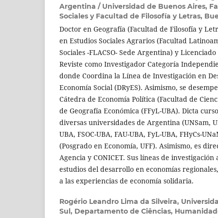
Argentina / Universidad de Buenos Aires, Fa
Sociales y Facultad de Filosofía y Letras, Bu
Doctor en Geografía (Facultad de Filosofía y Let
en Estudios Sociales Agrarios (Facultad Latinoa
Sociales -FLACSO- Sede Argentina) y Licenciado
Reviste como Investigador Categoría Independi
donde Coordina la Línea de Investigación en Des
Economía Social (DRyES). Asimismo, se desempe
Cátedra de Economía Política (Facultad de Cienc
de Geografía Económica (FFyL-UBA). Dicta curs
diversas universidades de Argentina (UNSam, 
UBA, FSOC-UBA, FAU-UBA, FyL-UBA, FHyCs-UNaM
(Posgrado en Economía, UFF). Asimismo, es dire
Agencia y CONICET. Sus líneas de investigación a
estudios del desarrollo en economías regionales, a
a las experiencias de economía solidaria.
Rogério Leandro Lima da Silveira,
Universid
Sul, Departamento de Ciências, Humanidad