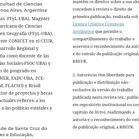
mantêm os direitos sobre a sua ob
cultad de Ciencias
concedem à revista o direito de
enos Aires, Argentina
primeira publicação, realizada sob
ras -FFyL-UBA), Magíster
Licença Creative Commons
mericana de Ciencias
Attribution
que permite o
 en Geografía (FFyL-UBA).
compartilhamento do trabalho e
ente CONICET en el CEUR,
assevera o reconhecimento da aut
arrollo Regional y
e do veículo de publicação original,
ña como docente de las
RBEUR.
ias Sociales-FSOC-UBA) y
os de posgrado en
2. Autores/as têm liberdade para
UNER, FADU-UBA, FCE-
publicação e distribuição não-
, FLACSO) y Brasil
exclusiva da versão do trabalho
ctor de proyectos y becas
publicada nesta revista (ex.: publi
ctuales refieren a los
em repositório institucional ou c
 las políticas estatales y
capítulo de livro), reafirmando a
autoria e o reconhecimento do veí
de publicação original, a RBEUR.
ade de Santa Cruz do
es e Educação,