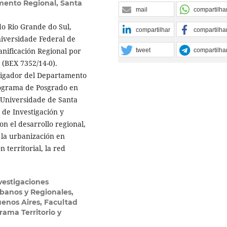
ento Regional, Santa
mail
compartilha
do Rio Grande do Sul,
compartilhar
compartilha
iversidade Federal de
anificación Regional por
tweet
compartilha
 (BEX 7352/14-0).
stigador del Departamento
rograma de Posgrado en
a Universidade de Santa
 de Investigación y
n el desarrollo regional,
, la urbanización en
 territorial, la red
vestigaciones
rbanos y Regionales,
uenos Aires, Facultad
ama Territorio y