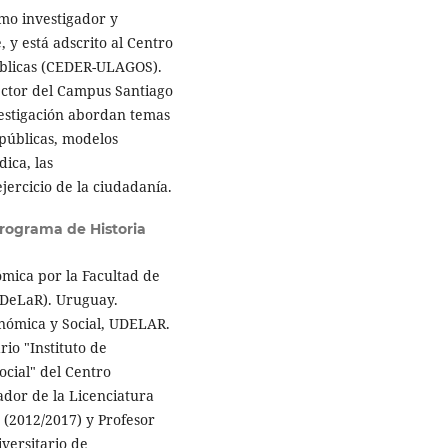
mo investigador y
 y está adscrito al Centro
Públicas (CEDER-ULAGOS).
ector del Campus Santiago
vestigación abordan temas
s públicas, modelos
dica, las
ejercicio de la ciudadanía.
Programa de Historia
ómica por la Facultad de
(UDeLaR). Uruguay.
nómica y Social, UDELAR.
io "Instituto de
ocial" del Centro
dor de la Licenciatura
s (2012/2017) y Profesor
versitario de