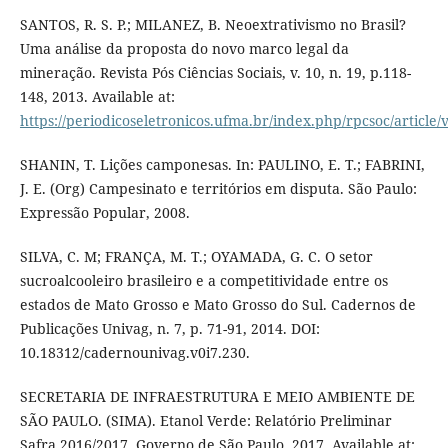
SANTOS, R. S. P.; MILANEZ, B. Neoextrativismo no Brasil?
Uma análise da proposta do novo marco legal da
mineração. Revista Pós Ciências Sociais, v. 10, n. 19, p.118-
148, 2013. Available at:
https://periodicoseletronicos.ufma.br/index.php/rpcsoc/article/
SHANIN, T. Lições camponesas. In: PAULINO, E. T.; FABRINI,
J. E. (Org) Campesinato e territórios em disputa. São Paulo:
Expressão Popular, 2008.
SILVA, C. M; FRANÇA, M. T.; OYAMADA, G. C. O setor
sucroalcooleiro brasileiro e a competitividade entre os
estados de Mato Grosso e Mato Grosso do Sul. Cadernos de
Publicações Univag, n. 7, p. 71-91, 2014. DOI:
10.18312/cadernounivag.v0i7.230.
SECRETARIA DE INFRAESTRUTURA E MEIO AMBIENTE DE
SÃO PAULO. (SIMA). Etanol Verde: Relatório Preliminar
Safra 2016/2017. Governo de São Paulo, 2017. Available at: