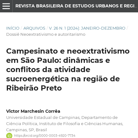
REVISTA BRASILEIRA DE ESTUDOS URBANOS E REGIONAIS
INÍCIO
/
ARQUIVOS
/
V. 26 N. 1 (2024): JANEIRO-DEZEMBRO
/
Dossiê Neoextrativismo e autoritarismo
Campesinato e neoextrativismo
em São Paulo: dinâmicas e
conflitos da atividade
sucroenergética na região de
Ribeirão Preto
Victor Marchesin Corrêa
Universidade Estadual de Campinas, Departamento de
Ciência Política, Instituto de Filosofia e Ciências Humanas,
Campinas, SP, Brasil
https://orcid.org/0000-0003-4920-7734