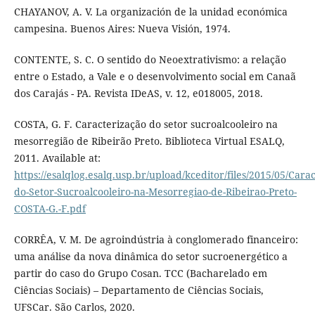
CHAYANOV, A. V. La organización de la unidad económica
campesina. Buenos Aires: Nueva Visión, 1974.
CONTENTE, S. C. O sentido do Neoextrativismo: a relação
entre o Estado, a Vale e o desenvolvimento social em Canaã
dos Carajás - PA. Revista IDeAS, v. 12, e018005, 2018.
COSTA, G. F. Caracterização do setor sucroalcooleiro na
mesorregião de Ribeirão Preto. Biblioteca Virtual ESALQ,
2011. Available at:
https://esalqlog.esalq.usp.br/upload/kceditor/files/2015/05/Cara
do-Setor-Sucroalcooleiro-na-Mesorregiao-de-Ribeirao-Preto-
COSTA-G.-F.pdf
CORRÊA, V. M. De agroindústria à conglomerado financeiro:
uma análise da nova dinâmica do setor sucroenergético a
partir do caso do Grupo Cosan. TCC (Bacharelado em
Ciências Sociais) – Departamento de Ciências Sociais,
UFSCar. São Carlos, 2020.