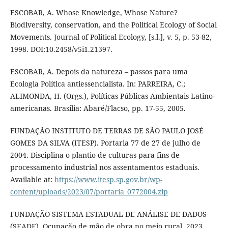
ESCOBAR, A. Whose Knowledge, Whose Nature?
Biodiversity, conservation, and the Political Ecology of Social
Movements. Journal of Political Ecology, [s.l.], v. 5, p. 53-82,
1998. DOI:10.2458/v5i1.21397.
ESCOBAR, A. Depois da natureza – passos para uma
Ecologia Política antiessencialista. In: PARREIRA, C.;
ALIMONDA, H. (Orgs.), Políticas Públicas Ambientais Latino-
americanas. Brasilia: Abaré/Flacso, pp. 17-55, 2005.
FUNDAÇÃO INSTITUTO DE TERRAS DE SÃO PAULO JOSÉ
GOMES DA SILVA (ITESP). Portaria 77 de 27 de julho de
2004. Disciplina o plantio de culturas para fins de
processamento industrial nos assentamentos estaduais.
Available at:
https://www.itesp.sp.gov.br/wp-
content/uploads/2023/07/portaria_0772004.zip
FUNDAÇÃO SISTEMA ESTADUAL DE ANÁLISE DE DADOS
(SEADE). Ocupação de mão de obra no meio rural. 2023.