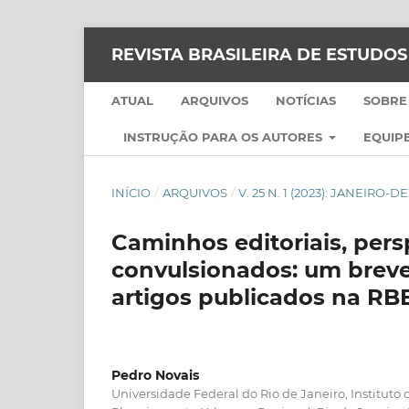
REVISTA BRASILEIRA DE ESTUDO
ATUAL
ARQUIVOS
NOTÍCIAS
SOBRE
INSTRUÇÃO PARA OS AUTORES
EQUIPE
INÍCIO
/
ARQUIVOS
/
V. 25 N. 1 (2023): JANEIRO
Caminhos editoriais, per
convulsionados: um brev
artigos publicados na R
Pedro Novais
Universidade Federal do Rio de Janeiro, Instituto 