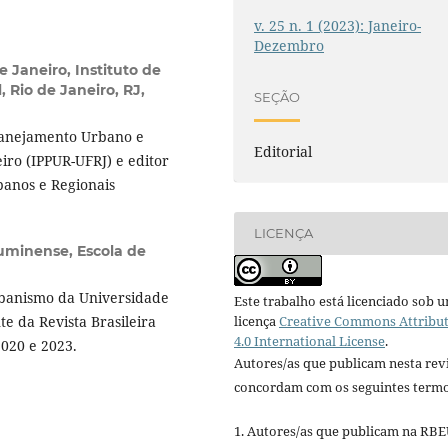
v. 25 n. 1 (2023): Janeiro-
Dezembro
 Janeiro, Instituto de
 Rio de Janeiro, RJ,
SEÇÃO
Planejamento Urbano e
Editorial
iro (IPPUR-UFRJ) e editor
banos e Regionais
LICENÇA
uminense, Escola de
Urbanismo da Universidade
Este trabalho está licenciado sob 
licença
Creative Commons Attribu
e da Revista Brasileira
4.0 International License
.
020 e 2023.
Autores/as que publicam nesta rev
concordam com os seguintes termo
1. Autores/as que publicam na RB