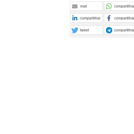
mail
compartilha
compartilhar
compartilha
tweet
compartilha